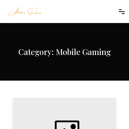
Category:
Mobile Gaming