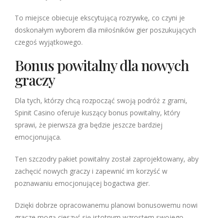
To miejsce obiecuje ekscytującą rozrywkę, co czyni je
doskonałym wyborem dla miłośników gier poszukujących
czegoś wyjątkowego.
Bonus powitalny dla nowych
graczy
Dla tych, którzy chcą rozpocząć swoją podróż z grami,
Spinit Casino oferuje kuszący bonus powitalny, który
sprawi, że pierwsza gra będzie jeszcze bardziej
emocjonująca.
Ten szczodry pakiet powitalny został zaprojektowany, aby
zachęcić nowych graczy i zapewnić im korzyść w
poznawaniu emocjonującej bogactwa gier.
Dzięki dobrze opracowanemu planowi bonusowemu nowi
gracze mogą cieszyć się istotnym wzrostem swojego