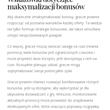
maksymalizacji bonusów
Aby skutecznie zmaksymalizować bonusy, gracze powinni
rozpocząć od poznania warunków każdej oferty. Ta wiedza
nie tylko formuje strategie bonusowe, ale także umożliwia
omijać niespodziewanych pułapek.
Co więcej, gracze muszą zwracać uwagę na czas trwania
promocji; wiele bonusów jest ograniczonych czasowo i
może przynieść duże korzyści, jeśli skorzystają z nich na
czas. Rozsądnie planując udział, gracze mogą
zoptymalizować swoje potencjalne zyski.
Gracze powinni również rozważyć kombinowanie różnych
bonusów, jeśli są dostępne, aby wykorzystać je dla
ulepszenia doświadczeń z gry. Wreszcie, monitorowanie
aktualnych promocji może prowadzić do znajdowania
ekskluzywnych ofert, które znacząco poprawią rozgrywkę.