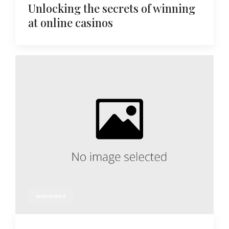
Unlocking the secrets of winning
at online casinos
WEDDINGS