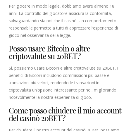
Per giocare in modo legale, dobbiamo avere almeno 18
anni. La controllo del giocatore assicura la conformità,
salvaguardando sia noi che il casinò. Un comportamento
responsabile permette a tutti di apprezzare l’esperienza di
gioco nel osservanza della legge.
Posso usare Bitcoin o altre
criptovalute su 20BET?
Sì, possiamo usare Bitcoin e altre criptovalute su 20BET. I
benefici di Bitcoin includono commissioni più basse e
transazioni più veloci, rendendo le transazioni in
criptovaluta un’opzione interessante per noi, migliorando
notevolmente la nostra esperienza di gioco.
Come posso chiudere il mio account
del casinò 20BET?
Per chiudere il nostro account del casinò 20Bet, possiamo