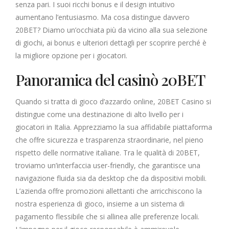
senza pari. I suoi ricchi bonus e il design intuitivo
aumentano l’entusiasmo. Ma cosa distingue davvero
20BET? Diamo un’occhiata più da vicino alla sua selezione
di giochi, ai bonus e ulteriori dettagli per scoprire perché è
la migliore opzione per i giocatori.
Panoramica del casinò 20BET
Quando si tratta di gioco d’azzardo online, 20BET Casino si
distingue come una destinazione di alto livello per i
giocatori in Italia. Apprezziamo la sua affidabile piattaforma
che offre sicurezza e trasparenza straordinarie, nel pieno
rispetto delle normative italiane. Tra le qualità di 20BET,
troviamo un’interfaccia user-friendly, che garantisce una
navigazione fluida sia da desktop che da dispositivi mobili.
L’azienda offre promozioni allettanti che arricchiscono la
nostra esperienza di gioco, insieme a un sistema di
pagamento flessibile che si allinea alle preferenze locali.