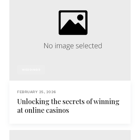
WEDDINGS
FEBRUARY 25, 2026
Unlocking the secrets of winning
at online casinos