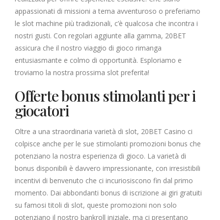
appassionati di missioni a tema avventuroso o preferiamo
le slot machine più tradizionali, c’è qualcosa che incontra i
nostri gusti. Con regolari aggiunte alla gamma, 20BET
assicura che il nostro viaggio di gioco rimanga
entusiasmante e colmo di opportunità. Esploriamo e
troviamo la nostra prossima slot preferita!
Offerte bonus stimolanti per i
giocatori
Oltre a una straordinaria varietà di slot, 20BET Casino ci
colpisce anche per le sue stimolanti promozioni bonus che
potenziano la nostra esperienza di gioco. La varietà di
bonus disponibili è davvero impressionante, con irresistibili
incentivi di benvenuto che ci incuriosiscono fin dal primo
momento. Dai abbondanti bonus di iscrizione ai giri gratuiti
su famosi titoli di slot, queste promozioni non solo
potenziano il nostro bankroll iniziale, ma ci presentano