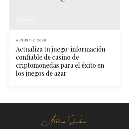
PUBLIC
AUGUST 7, 2026
Actualiza tu juego: información
confiable de casino de
criptomonedas para el éxito en
los juegos de azar