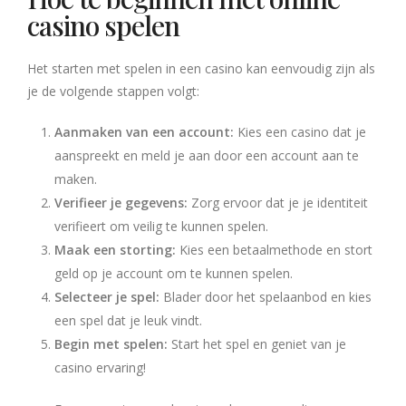
casino spelen
Het starten met spelen in een casino kan eenvoudig zijn als
je de volgende stappen volgt:
Aanmaken van een account:
Kies een casino dat je
aanspreekt en meld je aan door een account aan te
maken.
Verifieer je gegevens:
Zorg ervoor dat je je identiteit
verifieert om veilig te kunnen spelen.
Maak een storting:
Kies een betaalmethode en stort
geld op je account om te kunnen spelen.
Selecteer je spel:
Blader door het spelaanbod en kies
een spel dat je leuk vindt.
Begin met spelen:
Start het spel en geniet van je
casino ervaring!