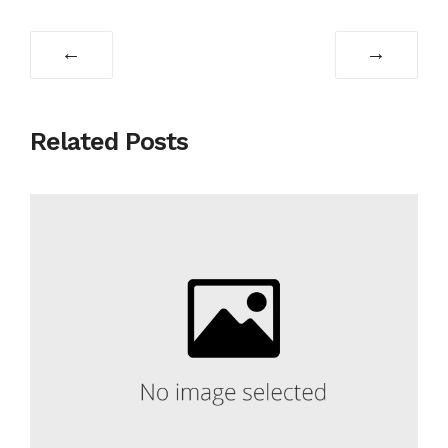
←
→
Related Posts