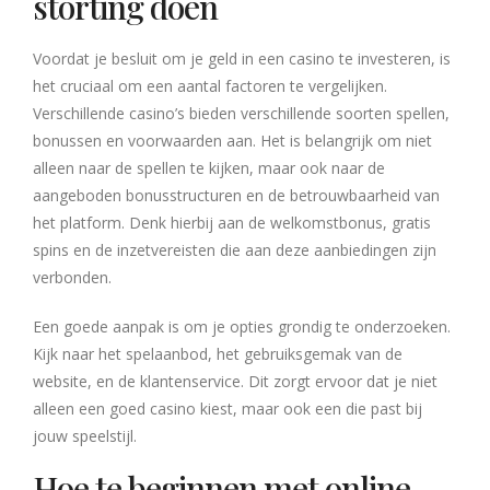
storting doen
Voordat je besluit om je geld in een casino te investeren, is
het cruciaal om een aantal factoren te vergelijken.
Verschillende casino’s bieden verschillende soorten spellen,
bonussen en voorwaarden aan. Het is belangrijk om niet
alleen naar de spellen te kijken, maar ook naar de
aangeboden bonusstructuren en de betrouwbaarheid van
het platform. Denk hierbij aan de welkomstbonus, gratis
spins en de inzetvereisten die aan deze aanbiedingen zijn
verbonden.
Een goede aanpak is om je opties grondig te onderzoeken.
Kijk naar het spelaanbod, het gebruiksgemak van de
website, en de klantenservice. Dit zorgt ervoor dat je niet
alleen een goed casino kiest, maar ook een die past bij
jouw speelstijl.
Hoe te beginnen met online