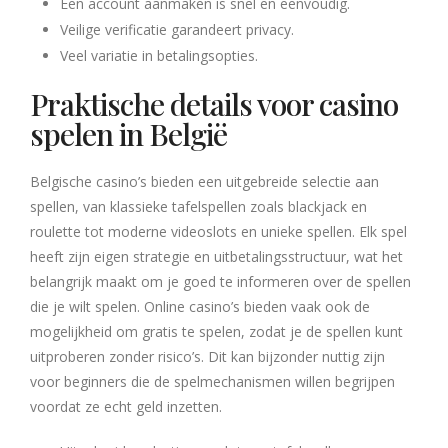
Een account aanmaken is snel en eenvoudig.
Veilige verificatie garandeert privacy.
Veel variatie in betalingsopties.
Praktische details voor casino
spelen in België
Belgische casino’s bieden een uitgebreide selectie aan
spellen, van klassieke tafelspellen zoals blackjack en
roulette tot moderne videoslots en unieke spellen. Elk spel
heeft zijn eigen strategie en uitbetalingsstructuur, wat het
belangrijk maakt om je goed te informeren over de spellen
die je wilt spelen. Online casino’s bieden vaak ook de
mogelijkheid om gratis te spelen, zodat je de spellen kunt
uitproberen zonder risico’s. Dit kan bijzonder nuttig zijn
voor beginners die de spelmechanismen willen begrijpen
voordat ze echt geld inzetten.