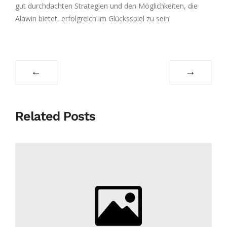
gut durchdachten Strategien und den Möglichkeiten, die
Alawin bietet, erfolgreich im Glücksspiel zu sein.
←
→
Related Posts