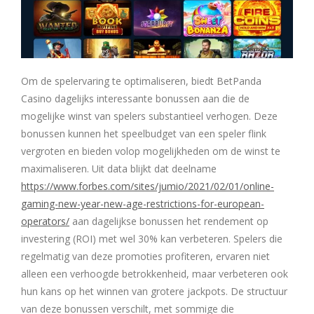
Om de spelervaring te optimaliseren, biedt BetPanda
Casino dagelijks interessante bonussen aan die de
mogelijke winst van spelers substantieel verhogen. Deze
bonussen kunnen het speelbudget van een speler flink
vergroten en bieden volop mogelijkheden om de winst te
maximaliseren. Uit data blijkt dat deelname
https://www.forbes.com/sites/jumio/2021/02/01/online-
gaming-new-year-new-age-restrictions-for-european-
operators/
aan dagelijkse bonussen het rendement op
investering (ROI) met wel 30% kan verbeteren. Spelers die
regelmatig van deze promoties profiteren, ervaren niet
alleen een verhoogde betrokkenheid, maar verbeteren ook
hun kans op het winnen van grotere jackpots. De structuur
van deze bonussen verschilt, met sommige die