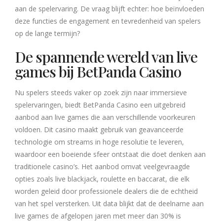
aan de spelervaring. De vraag blijft echter: hoe beïnvloeden
deze functies de engagement en tevredenheid van spelers
op de lange termijn?
De spannende wereld van live
games bij BetPanda Casino
Nu spelers steeds vaker op zoek zijn naar immersieve
spelervaringen, biedt BetPanda Casino een uitgebreid
aanbod aan live games die aan verschillende voorkeuren
voldoen. Dit casino maakt gebruik van geavanceerde
technologie om streams in hoge resolutie te leveren,
waardoor een boeiende sfeer ontstaat die doet denken aan
traditionele casino’s. Het aanbod omvat veelgevraagde
opties zoals live blackjack, roulette en baccarat, die elk
worden geleid door professionele dealers die de echtheid
van het spel versterken. Uit data blijkt dat de deelname aan
live games de afgelopen jaren met meer dan 30% is