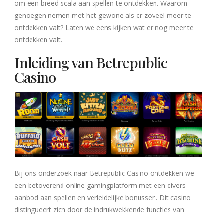
om een breed scala aan spellen te ontdekken. Waarom
genoegen nemen met het gewone als er zoveel meer te
ontdekken valt? Laten we eens kijken wat er nog meer te
ontdekken valt.
Inleiding van Betrepublic
Casino
Bij ons onderzoek naar Betrepublic Casino ontdekken we
een betoverend online gamingplatform met een divers
aanbod aan spellen en verleidelijke bonussen. Dit casino
distingueert zich door de indrukwekkende functies van