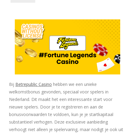
Bij
Betrepublic Casino
hebben we een unieke
welkomstbonus gevonden, speciaal voor spelers in
Nederland. Dit maakt het een interessante start voor
nieuwe spelers. Door je te registreren en aan de
bonusvoorwaarden te voldoen, kun je je startkapitaal
substantieel verhogen. Deze exclusieve aanbieding
verhoogt niet alleen je spelervaring, maar nodigt je ook uit