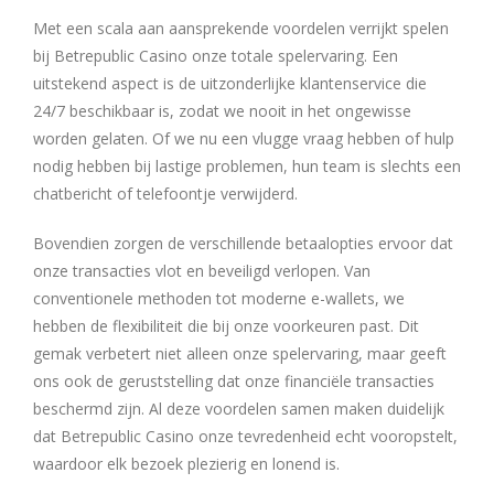
Met een scala aan aansprekende voordelen verrijkt spelen
bij Betrepublic Casino onze totale spelervaring. Een
uitstekend aspect is de uitzonderlijke klantenservice die
24/7 beschikbaar is, zodat we nooit in het ongewisse
worden gelaten. Of we nu een vlugge vraag hebben of hulp
nodig hebben bij lastige problemen, hun team is slechts een
chatbericht of telefoontje verwijderd.
Bovendien zorgen de verschillende betaalopties ervoor dat
onze transacties vlot en beveiligd verlopen. Van
conventionele methoden tot moderne e-wallets, we
hebben de flexibiliteit die bij onze voorkeuren past. Dit
gemak verbetert niet alleen onze spelervaring, maar geeft
ons ook de geruststelling dat onze financiële transacties
beschermd zijn. Al deze voordelen samen maken duidelijk
dat Betrepublic Casino onze tevredenheid echt vooropstelt,
waardoor elk bezoek plezierig en lonend is.