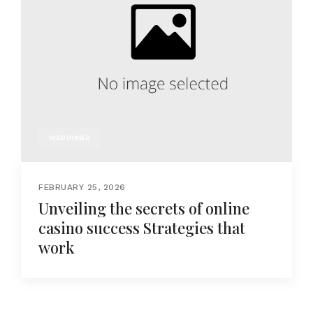
WEDDINGS
FEBRUARY 25, 2026
Unveiling the secrets of online
casino success Strategies that
work