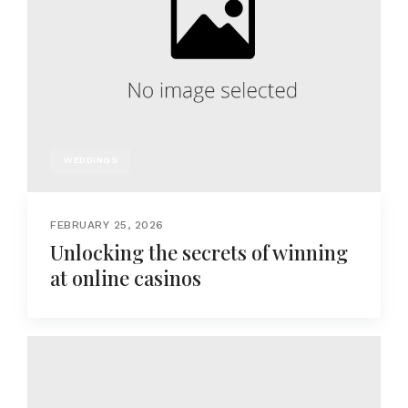
WEDDINGS
FEBRUARY 25, 2026
Unlocking the secrets of winning
at online casinos