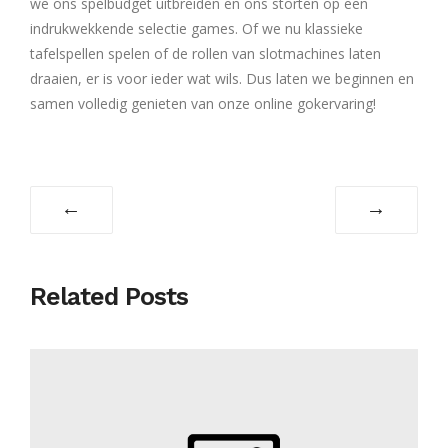
we ons spelbudget uitbreiden en ons storten op een
indrukwekkende selectie games. Of we nu klassieke
tafelspellen spelen of de rollen van slotmachines laten
draaien, er is voor ieder wat wils. Dus laten we beginnen en
samen volledig genieten van onze online gokervaring!
←
→
Related Posts