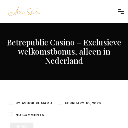
Betrepublic Casino – Exclusieve
welkomstbonus, alleen in
Nederland
BY ASHOK KUMAR A
FEBRUARY 10, 2026
NO COMMENTS
SHARE