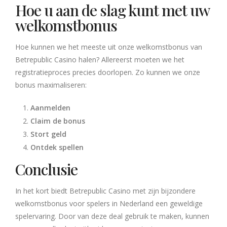
Hoe u aan de slag kunt met uw
welkomstbonus
Hoe kunnen we het meeste uit onze welkomstbonus van
Betrepublic Casino halen? Allereerst moeten we het
registratieproces precies doorlopen. Zo kunnen we onze
bonus maximaliseren:
Aanmelden
Claim de bonus
Stort geld
Ontdek spellen
Conclusie
In het kort biedt Betrepublic Casino met zijn bijzondere
welkomstbonus voor spelers in Nederland een geweldige
spelervaring. Door van deze deal gebruik te maken, kunnen