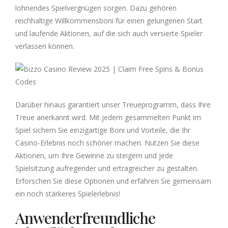
lohnendes Spielvergnügen sorgen. Dazu gehören
reichhaltige Willkommensboni für einen gelungenen Start
und laufende Aktionen, auf die sich auch versierte Spieler
verlassen können.
Darüber hinaus garantiert unser Treueprogramm, dass Ihre
Treue anerkannt wird. Mit jedem gesammelten Punkt im
Spiel sichern Sie einzigartige Boni und Vorteile, die Ihr
Casino-Erlebnis noch schöner machen. Nutzen Sie diese
Aktionen, um Ihre Gewinne zu steigern und jede
Spielsitzung aufregender und ertragreicher zu gestalten.
Erforschen Sie diese Optionen und erfahren Sie gemeinsam
ein noch stärkeres Spielerlebnis!
Anwenderfreundliche