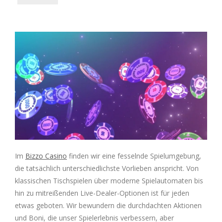
Im
Bizzo Casino
finden wir eine fesselnde Spielumgebung,
die tatsächlich unterschiedlichste Vorlieben anspricht. Von
klassischen Tischspielen über moderne Spielautomaten bis
hin zu mitreißenden Live-Dealer-Optionen ist für jeden
etwas geboten. Wir bewundern die durchdachten Aktionen
und Boni, die unser Spielerlebnis verbessern, aber