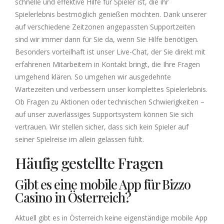
schnelle und effektive Hilfe für Spieler ist, die ihr
Spielerlebnis bestmöglich genießen möchten. Dank unserer
auf verschiedene Zeitzonen angepassten Supportzeiten
sind wir immer dann für Sie da, wenn Sie Hilfe benötigen.
Besonders vorteilhaft ist unser Live-Chat, der Sie direkt mit
erfahrenen Mitarbeitern in Kontakt bringt, die Ihre Fragen
umgehend klären. So umgehen wir ausgedehnte
Wartezeiten und verbessern unser komplettes Spielerlebnis.
Ob Fragen zu Aktionen oder technischen Schwierigkeiten –
auf unser zuverlässiges Supportsystem können Sie sich
vertrauen. Wir stellen sicher, dass sich kein Spieler auf
seiner Spielreise im allein gelassen fühlt.
Häufig gestellte Fragen
Gibt es eine mobile App für Bizzo
Casino in Österreich?
Aktuell gibt es in Österreich keine eigenständige mobile App