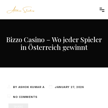
Bizzo Casino – Wo jeder Spieler
in Österreich gewinnt
BY ASHOK KUMAR A
JANUARY 27, 2026
NO COMMENTS
SHARE