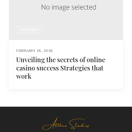
WEDDINGS
FEBRUARY 25, 2026
Unveiling the secrets of online
casino success Strategies that
work