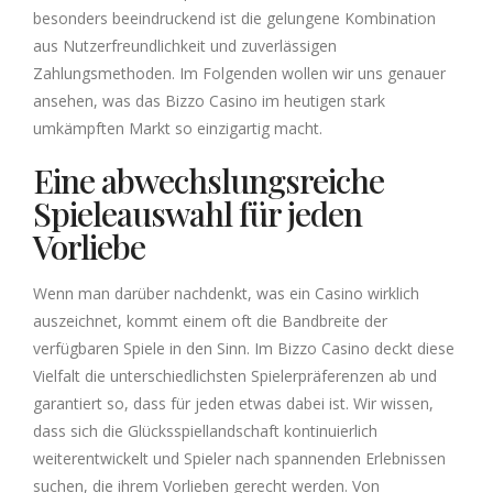
besonders beeindruckend ist die gelungene Kombination
aus Nutzerfreundlichkeit und zuverlässigen
Zahlungsmethoden. Im Folgenden wollen wir uns genauer
ansehen, was das Bizzo Casino im heutigen stark
umkämpften Markt so einzigartig macht.
Eine abwechslungsreiche
Spieleauswahl für jeden
Vorliebe
Wenn man darüber nachdenkt, was ein Casino wirklich
auszeichnet, kommt einem oft die Bandbreite der
verfügbaren Spiele in den Sinn. Im Bizzo Casino deckt diese
Vielfalt die unterschiedlichsten Spielerpräferenzen ab und
garantiert so, dass für jeden etwas dabei ist. Wir wissen,
dass sich die Glücksspiellandschaft kontinuierlich
weiterentwickelt und Spieler nach spannenden Erlebnissen
suchen, die ihrem Vorlieben gerecht werden. Von