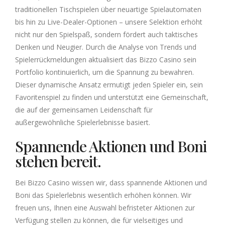
traditionellen Tischspielen über neuartige Spielautomaten
bis hin zu Live-Dealer-Optionen – unsere Selektion erhöht
nicht nur den Spielspaß, sondern fördert auch taktisches
Denken und Neugier. Durch die Analyse von Trends und
Spielerrückmeldungen aktualisiert das Bizzo Casino sein
Portfolio kontinuierlich, um die Spannung zu bewahren.
Dieser dynamische Ansatz ermutigt jeden Spieler ein, sein
Favoritenspiel zu finden und unterstützt eine Gemeinschaft,
die auf der gemeinsamen Leidenschaft für
außergewöhnliche Spielerlebnisse basiert.
Spannende Aktionen und Boni
stehen bereit.
Bei Bizzo Casino wissen wir, dass spannende Aktionen und
Boni das Spielerlebnis wesentlich erhöhen können. Wir
freuen uns, Ihnen eine Auswahl befristeter Aktionen zur
Verfügung stellen zu können, die für vielseitiges und