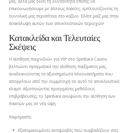
μας, αλλά μας δίνει τη δυνατότητα επίσης να
επικοινωνήσουμε με άλλους παίκτες, εμπλουτίζοντας τη
συνολική μας περιπέτεια στο καζίνο. Ελάτε μαζί μας στην
ανακάλυψη αυτών των αποκλειστικών περιοχών!
Κατακλείδα και Τελευταίες
Σκέψεις
Η αίσθηση παιχνιδιών για VIP στο Spinbara Casino
βελτιώνει πραγματικά την αίσθηση παιξίματος μας,
αναδεικνύοντας τα αξιοσημείωτα πλεονεκτήματα που
απορρέουν από την συμμετοχή σε αυτό το αποκλειστικό
κλαμπ. Αξιοποιώντας προηγμένες μεθόδους
επιβράβευσης, το Spinbara ανυψώνει την αίσθηση των
παικτών μας σε νέα ύψη.
Χαιρόμαστε:
Εξατομικευμένες ανταμοιβές που συμβαδίζουν στις