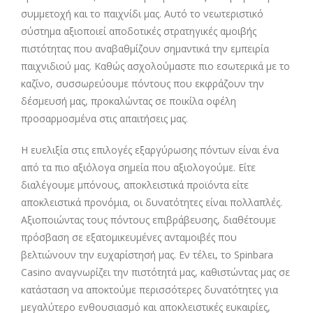
συμμετοχή και το παιχνίδι μας. Αυτό το νεωτεριστικό
σύστημα αξιοποιεί αποδοτικές στρατηγικές αμοιβής
πιστότητας που αναβαθμίζουν σημαντικά την εμπειρία
παιχνιδιού μας. Καθώς ασχολούμαστε πιο εσωτερικά με το
καζίνο, συσσωρεύουμε πόντους που εκφράζουν την
δέσμευσή μας, προκαλώντας σε ποικίλα οφέλη
προσαρμοσμένα στις απαιτήσεις μας.
Η ευελιξία στις επιλογές εξαργύρωσης πόντων είναι ένα
από τα πιο αξιόλογα σημεία που αξιολογούμε. Είτε
διαλέγουμε μπόνους, αποκλειστικά προϊόντα είτε
αποκλειστικά προνόμια, οι δυνατότητες είναι πολλαπλές.
Αξιοποιώντας τους πόντους επιβράβευσης, διαθέτουμε
πρόσβαση σε εξατομικευμένες ανταμοιβές που
βελτιώνουν την ευχαρίστησή μας. Εν τέλει, το Spinbara
Casino αναγνωρίζει την πιστότητά μας, καθιστώντας μας σε
κατάσταση να αποκτούμε περισσότερες δυνατότητες για
μεγαλύτερο ενθουσιασμό και αποκλειστικές ευκαιρίες,