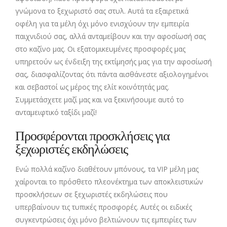
γνώμονα το ξεχωριστό σας στυλ. Αυτά τα εξαιρετικά
οφέλη για τα μέλη όχι μόνο ενισχύουν την εμπειρία
παιχνιδιού σας, αλλά ανταμείβουν και την αφοσίωσή σας
στο καζίνο μας. Οι εξατομικευμένες προσφορές μας
υπηρετούν ως ένδειξη της εκτίμησής μας για την αφοσίωσή
σας, διασφαλίζοντας ότι πάντα αισθάνεστε αξιολογημένοι
και σεβαστοί ως μέρος της ελίτ κοινότητάς μας.
Συμμετάσχετε μαζί μας και να ξεκινήσουμε αυτό το
ανταμειφτικό ταξίδι μαζί!
Προσφέρονται προσκλήσεις για
ξεχωριστές εκδηλώσεις
Ενώ πολλά καζίνο διαθέτουν μπόνους, τα VIP μέλη μας
χαίρονται το πρόσθετο πλεονέκτημα των αποκλειστικών
προσκλήσεων σε ξεχωριστές εκδηλώσεις που
υπερβαίνουν τις τυπικές προσφορές. Αυτές οι ειδικές
συγκεντρώσεις όχι μόνο βελτιώνουν τις εμπειρίες των