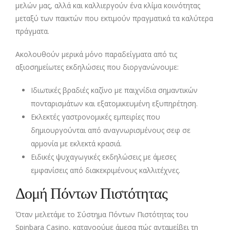
μελών μας, αλλά και καλλιεργούν ένα κλίμα κοινότητας
μεταξύ των παικτών που εκτιμούν πραγματικά τα καλύτερα
πράγματα.
Ακολουθούν μερικά μόνο παραδείγματα από τις
αξιοσημείωτες εκδηλώσεις που διοργανώνουμε:
Ιδιωτικές βραδιές καζίνο με παιχνίδια σημαντικών
πονταρισμάτων και εξατομικευμένη εξυπηρέτηση.
Εκλεκτές γαστρονομικές εμπειρίες που
δημιουργούνται από αναγνωρισμένους σεφ σε
αρμονία με εκλεκτά κρασιά.
Ειδικές ψυχαγωγικές εκδηλώσεις με άμεσες
εμφανίσεις από διακεκριμένους καλλιτέχνες.
Δομή Πόντων Πιστότητας
Όταν μελετάμε το Σύστημα Πόντων Πιστότητας του
Spinbara Casino, κατανοούμε άμεσα πώς ανταμείβει τη