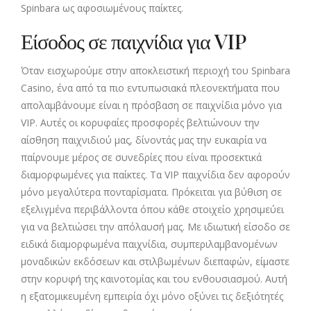
Spinbara ως αφοσιωμένους παίκτες.
Είσοδος σε παιχνίδια για VIP
Όταν εισχωρούμε στην αποκλειστική περιοχή του Spinbara
Casino, ένα από τα πιο εντυπωσιακά πλεονεκτήματα που
απολαμβάνουμε είναι η πρόσβαση σε παιχνίδια μόνο για
VIP. Αυτές οι κορυφαίες προσφορές βελτιώνουν την
αίσθηση παιχνιδιού μας, δίνοντάς μας την ευκαιρία να
παίρνουμε μέρος σε συνεδρίες που είναι προσεκτικά
διαμορφωμένες για παίκτες. Τα VIP παιχνίδια δεν αφορούν
μόνο μεγαλύτερα πονταρίσματα. Πρόκειται για βύθιση σε
εξελιγμένα περιβάλλοντα όπου κάθε στοιχείο χρησιμεύει
για να βελτιώσει την απόλαυσή μας. Με ιδιωτική είσοδο σε
ειδικά διαμορφωμένα παιχνίδια, συμπεριλαμβανομένων
μοναδικών εκδόσεων και στιλβωμένων διεπαφών, είμαστε
στην κορυφή της καινοτομίας και του ενθουσιασμού. Αυτή
η εξατομικευμένη εμπειρία όχι μόνο οξύνει τις δεξιότητές