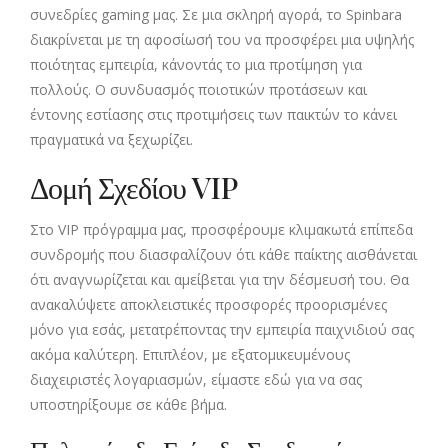
συνεδρίες gaming μας. Σε μια σκληρή αγορά, το Spinbara
διακρίνεται με τη αφοσίωσή του να προσφέρει μια υψηλής
ποιότητας εμπειρία, κάνοντάς το μια προτίμηση για
πολλούς. Ο συνδυασμός ποιοτικών προτάσεων και
έντονης εστίασης στις προτιμήσεις των παικτών το κάνει
πραγματικά να ξεχωρίζει.
Δομή Σχεδίου VIP
Στο VIP πρόγραμμα μας, προσφέρουμε κλιμακωτά επίπεδα
συνδρομής που διασφαλίζουν ότι κάθε παίκτης αισθάνεται
ότι αναγνωρίζεται και αμείβεται για την δέσμευσή του. Θα
ανακαλύψετε αποκλειστικές προσφορές προορισμένες
μόνο για εσάς, μετατρέποντας την εμπειρία παιχνιδιού σας
ακόμα καλύτερη. Επιπλέον, με εξατομικευμένους
διαχειριστές λογαριασμών, είμαστε εδώ για να σας
υποστηρίξουμε σε κάθε βήμα.