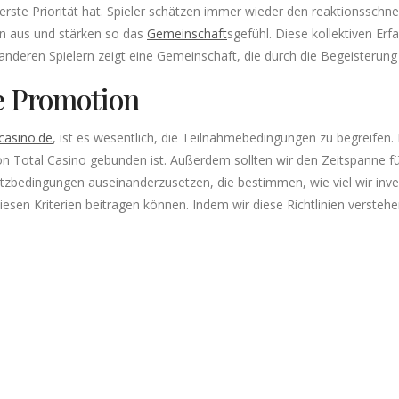
ste Priorität hat. Spieler schätzen immer wieder den reaktionsschnell
ien aus und stärken so das
Gemeinschaft
sgefühl. Diese kollektiven Er
anderen Spielern zeigt eine Gemeinschaft, die durch die Begeisterung 
e Promotion
scasino.de
, ist es wesentlich, die Teilnahmebedingungen zu begreifen. 
n Total Casino gebunden ist. Außerdem sollten wir den Zeitspanne 
satzbedingungen auseinanderzusetzen, die bestimmen, wie viel wir inv
diesen Kriterien beitragen können. Indem wir diese Richtlinien verste