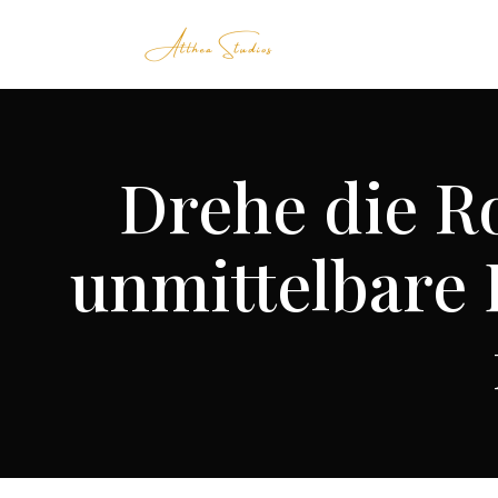
Drehe die R
unmittelbare