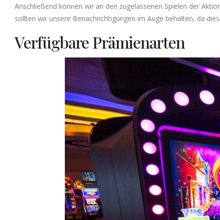
Anschließend können wir an den zugelassenen Spielen der Aktion 
sollten wir unsere Benachrichtigungen im Auge behalten, da di
Verfügbare Prämienarten