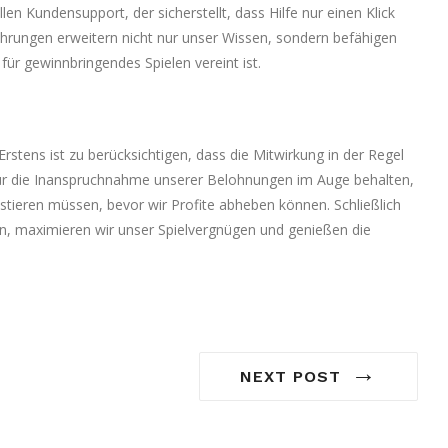
en Kundensupport, der sicherstellt, dass Hilfe nur einen Klick
fahrungen erweitern nicht nur unser Wissen, sondern befähigen
für gewinnbringendes Spielen vereint ist.
Erstens ist zu berücksichtigen, dass die Mitwirkung in der Regel
für die Inanspruchnahme unserer Belohnungen im Auge behalten,
estieren müssen, bevor wir Profite abheben können. Schließlich
hen, maximieren wir unser Spielvergnügen und genießen die
→
NEXT POST