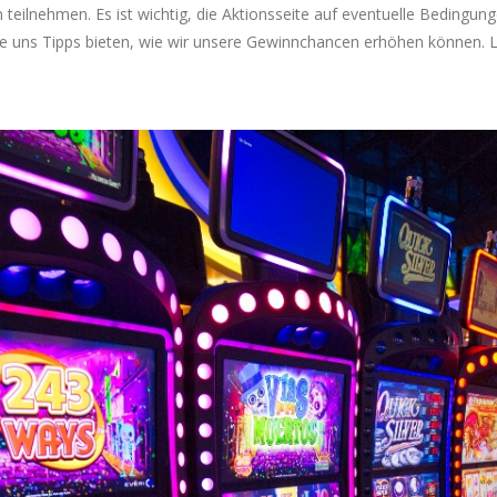
teilnehmen. Es ist wichtig, die Aktionsseite auf eventuelle Bedingun
ese uns Tipps bieten, wie wir unsere Gewinnchancen erhöhen können. 