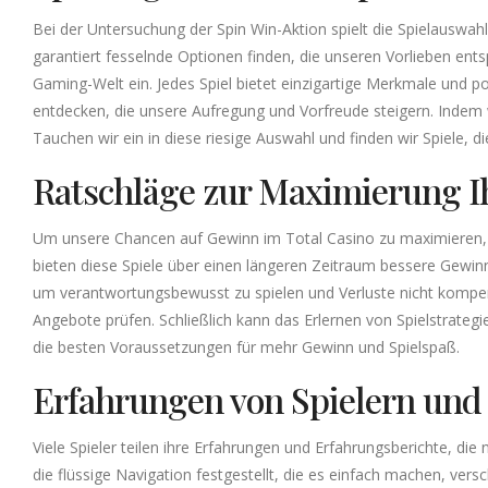
Bei der Untersuchung der Spin Win-Aktion spielt die Spielauswahl
garantiert fesselnde Optionen finden, die unseren Vorlieben ent
Gaming-Welt ein. Jedes Spiel bietet einzigartige Merkmale und 
entdecken, die unsere Aufregung und Vorfreude steigern. Indem 
Tauchen wir ein in diese riesige Auswahl und finden wir Spiele, 
Ratschläge zur Maximierung 
Um unsere Chancen auf Gewinn im Total Casino zu maximieren, si
bieten diese Spiele über einen längeren Zeitraum bessere Gewin
um verantwortungsbewusst zu spielen und Verluste nicht kompen
Angebote prüfen. Schließlich kann das Erlernen von Spielstrateg
die besten Voraussetzungen für mehr Gewinn und Spielspaß.
Erfahrungen von Spielern und 
Viele Spieler teilen ihre Erfahrungen und Erfahrungsberichte, die
die flüssige Navigation festgestellt, die es einfach machen, ve