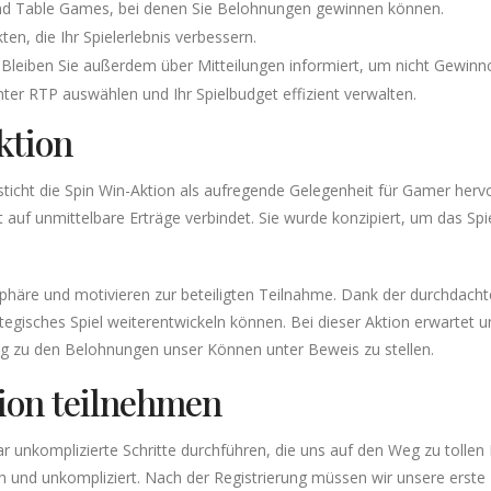
 und Table Games, bei denen Sie Belohnungen gewinnen können.
en, die Ihr Spielerlebnis verbessern.
. Bleiben Sie außerdem über Mitteilungen informiert, um nicht Gewinnc
ter RTP auswählen und Ihr Spielbudget effizient verwalten.
ktion
icht die Spin Win-Aktion als aufregende Gelegenheit für Gamer hervor.
uf unmittelbare Erträge verbindet. Sie wurde konzipiert, um das Spi
äre und motivieren zur beteiligten Teilnahme. Dank der durchdachte
tegisches Spiel weiterentwickeln können. Bei dieser Aktion erwartet un
eg zu den Belohnungen unser Können unter Beweis zu stellen.
tion teilnehmen
 unkomplizierte Schritte durchführen, die uns auf den Weg zu tollen 
asch und unkompliziert. Nach der Registrierung müssen wir unsere ers