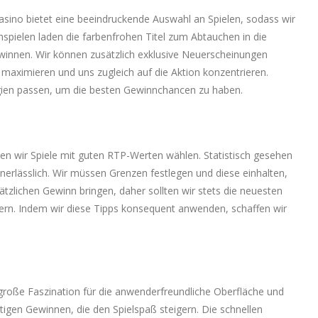
Casino bietet eine beeindruckende Auswahl an Spielen, sodass wir
hspielen laden die farbenfrohen Titel zum Abtauchen in die
ewinnen. Wir können zusätzlich exklusive Neuerscheinungen
maximieren und uns zugleich auf die Aktion konzentrieren.
ategien passen, um die besten Gewinnchancen zu haben.
en wir Spiele mit guten RTP-Werten wählen. Statistisch gesehen
erlässlich. Wir müssen Grenzen festlegen und diese einhalten,
lichen Gewinn bringen, daher sollten wir stets die neuesten
ssern. Indem wir diese Tipps konsequent anwenden, schaffen wir
ne große Faszination für die anwenderfreundliche Oberfläche und
tigen Gewinnen, die den Spielspaß steigern. Die schnellen