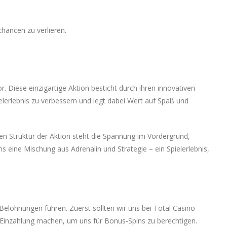
hancen zu verlieren.
 Diese einzigartige Aktion besticht durch ihren innovativen
elerlebnis zu verbessern und legt dabei Wert auf Spaß und
n Struktur der Aktion steht die Spannung im Vordergrund,
s eine Mischung aus Adrenalin und Strategie – ein Spielerlebnis,
Belohnungen führen. Zuerst sollten wir uns bei Total Casino
te Einzahlung machen, um uns für Bonus-Spins zu berechtigen.