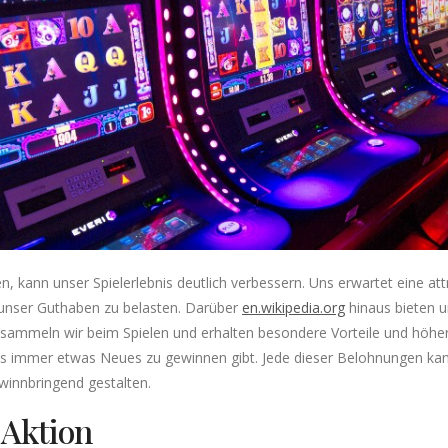
, kann unser Spielerlebnis deutlich verbessern. Uns erwartet eine a
 unser Guthaben zu belasten. Darüber
en.wikipedia.org
hinaus bieten u
e sammeln wir beim Spielen und erhalten besondere Vorteile und höh
 es immer etwas Neues zu gewinnen gibt. Jede dieser Belohnungen ka
winnbringend gestalten.
-Aktion