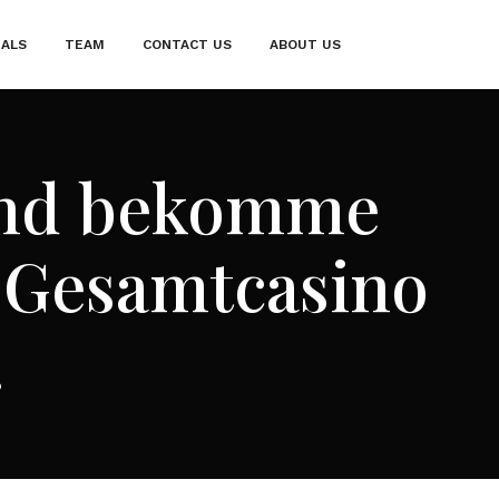
IALS
TEAM
CONTACT US
ABOUT US
 und bekomme
 Gesamtcasino
.