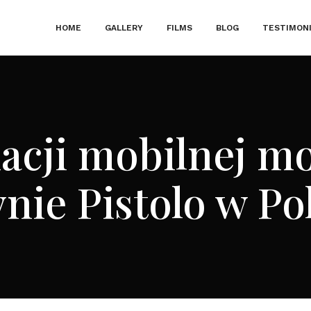
HOME
GALLERY
FILMS
BLOG
TESTIMON
acji mobilnej mo
ynie Pistolo w Po