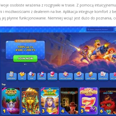
Twoje osobiste wrażenia z rozgrywki w trasie. Z pomocą intuicyjnemu
i możliwościami z dealerem na live. Aplikacja integruje komfort z b
jej płynne funkcjonowanie. Niemniej wciąż jest dużo do poznania, co