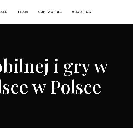
IALS
TEAM
CONTACT US
ABOUT US
bilnej i gry w
lsce w Polsce