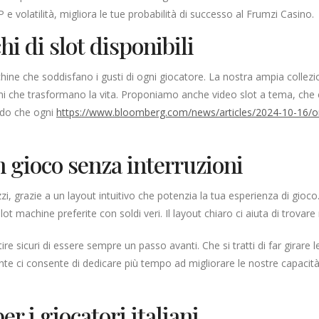
 volatilità, migliora le tue probabilità di successo al Frumzi Casino.
i di slot disponibili
 che soddisfano i gusti di ogni giocatore. La nostra ampia collezione 
che trasformano la vita. Proponiamo anche video slot a tema, che ci t
ndo che ogni
https://www.bloomberg.com/news/articles/2024-10-16/onl
n gioco senza interruzioni
zi, grazie a un layout intuitivo che potenzia la tua esperienza di gioc
machine preferite con soldi veri. Il layout chiaro ci aiuta di trovare ra
tire sicuri di essere sempre un passo avanti. Che si tratti di far girare 
nte ci consente di dedicare più tempo ad migliorare le nostre capacità
r i giocatori italiani