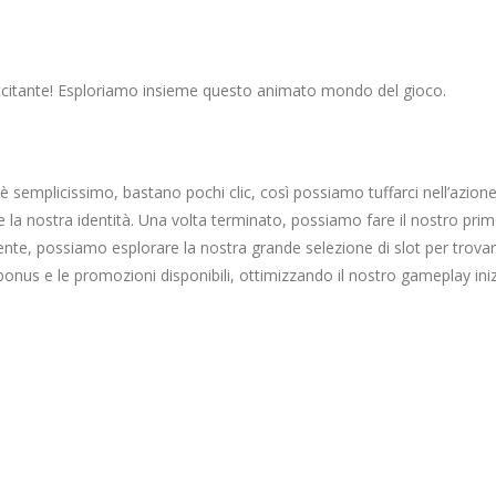
eccitante! Esploriamo insieme questo animato mondo del gioco.
o è semplicissimo, bastano pochi clic, così possiamo tuffarci nell’azio
e la nostra identità. Una volta terminato, possiamo fare il nostro p
te, possiamo esplorare la nostra grande selezione di slot per trovare
onus e le promozioni disponibili, ottimizzando il nostro gameplay inizi