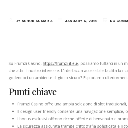
BY ASHOK KUMAR A
JANUARY 6, 2026
NO COM
Su Frumzi Casino,
https://frumzi-it.eu/
, possiamo tuffarci in un mo
che attiri il nostro interesse. L’interfaccia accessibile facilita 
godendoci un ambiente di gioco sicuro? Esploriamo ulteriorment
Punti chiave
Frumzi Casino offre una ampia selezione di slot tradizionali, v
Il design user-friendly consente una navigazione semplice, ott
I bonus esclusivi offrono ricche offerte di benvenuto e prom
La sicurezza assicurata tramite crittografia sofisticata e rig