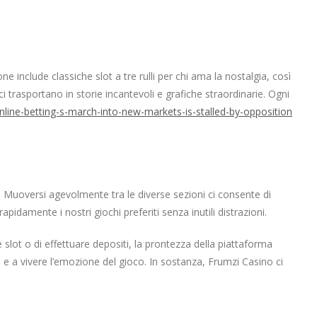
include classiche slot a tre rulli per chi ama la nostalgia, così
rasportano in storie incantevoli e grafiche straordinarie. Ogni
ine-betting-s-march-into-new-markets-is-stalled-by-opposition
o. Muoversi agevolmente tra le diverse sezioni ci consente di
pidamente i nostri giochi preferiti senza inutili distrazioni.
le slot o di effettuare depositi, la prontezza della piattaforma
 e a vivere l’emozione del gioco. In sostanza, Frumzi Casino ci