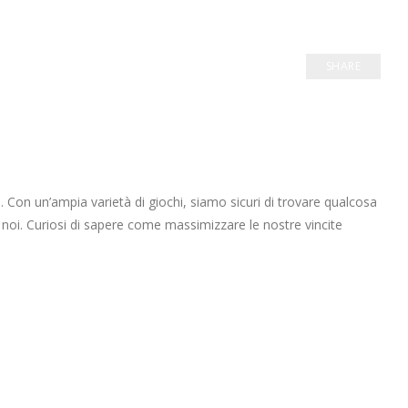
SHARE
i. Con un’ampia varietà di giochi, siamo sicuri di trovare qualcosa
er noi. Curiosi di sapere come massimizzare le nostre vincite