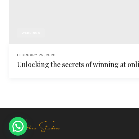
WEDDINGS
FEBRUARY 25, 2026
Unlocking the secrets of winning at onl