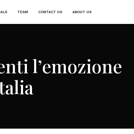
IALS
TEAM
CONTACT US
ABOUT US
senti l’emozione
talia