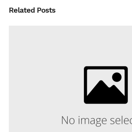
Related Posts