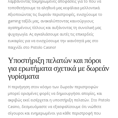
λαμβάνοντας τεκμηριωμένες αποφάσεις για το πού να
τοποθετήσουμε τα αληθινά μας κεφάλαια μελλοντικά.
Αξιοποιώντας τις δωρεάν περιστροφές, ενισχύουμε το
gaming ταξίδι μας, ανακαλύπτοντας καινούργιους
αγαπημένους τίτλους και αυξάνοντας τη συνολική μας
ψυχαγωγία. Ας αγκαλιάσουμε αυτές τις επικερδείς
ευκαιρίες για να ενισχύσουμε την ικανότητά μας στο
παιχνίδι στο Pistolo Casino!
Υποστήριξη πελατών και πόροι
για ερωτήματα σχετικά με δωρεάν
γυρίσματα
Η περιήγηση στον κόσμο των δωρεάν περιστροφών
μπορεί ορισμένες φορές να δημιουργήσει απορίες, και
ακριβώς εκεί εισέρχεται η υποστήριξη πελατών. Στο Pistolo
Casino, δεσμευόμαστε να εξασφαλίσουμε ότι νιώθετε
σίγουροι και ενημερωμένοι για κάθε περιστροφή που