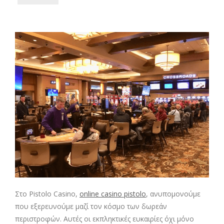
Στο Pistolo Casino,
online casino pistolo
, ανυπομονούμε
που εξερευνούμε μαζί τον κόσμο των δωρεάν
περιστροφών. Αυτές οι εκπληκτικές ευκαιρίες όχι μόνο