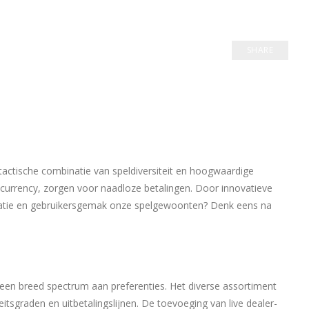
SHARE
tactische combinatie van speldiversiteit en hoogwaardige
ocurrency, zorgen voor naadloze betalingen. Door innovatieve
ovatie en gebruikersgemak onze spelgewoonten? Denk eens na
n een breed spectrum aan preferenties. Het diverse assortiment
teitsgraden en uitbetalingslijnen. De toevoeging van live dealer-