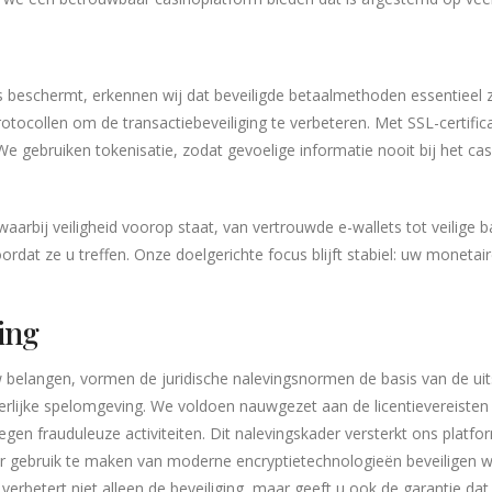
eschermt, erkennen wij dat beveiligde betaalmethoden essentieel zijn
tocollen om de transactiebeveiliging te verbeteren. Met SSL-certific
e gebruiken tokenisatie, zodat gevoelige informatie nooit bij het 
aarbij veiligheid voorop staat, van vertrouwde e-wallets tot veilige 
dat ze u treffen. Onze doelgerichte focus blijft stabiel: uw monetai
ing
elangen, vormen de juridische nalevingsnormen de basis van de uits
erlijke spelomgeving. We voldoen nauwgezet aan de licentievereiste
en frauduleuze activiteiten. Dit nalevingskader versterkt ons platfo
 Door gebruik te maken van moderne encryptietechnologieën beveilige
erbetert niet alleen de beveiliging, maar geeft u ook de garantie dat 