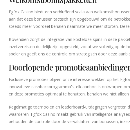
Fgfox Casino biedt een verbluffend scala aan welkomstbonussen 
aan dat deze bonussen tactisch zijn opgebouwd om de betrokken
steeds meer voordeel behalen naarmate we meer storten. Deze
Bovendien zorgt de integratie van kosteloze spins in deze pakk
inzetvereisten duidelijk zijn opgesteld, zodat we volledig op d
speler en geeft ons de controle om strategisch door deze aanbi
Doorlopende promotieaanbiedinge
Exclusieve promoties blijven onze interesse wekken op het Fgf
innovatieve cashbackprogramma’s, elk aanbod is ontworpen om 
en deze promoties optimaal te benutten, behalen we niet alleen e
Regelmatige toernooien en leaderboard-uitdagingen vergroten 
waarderen. Fgfox Casino maakt gebruik van intelligente analys
behouden de controle door de vervaldatum van bonussen, inzetv