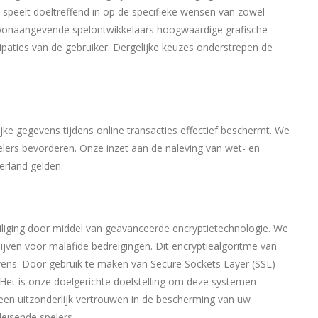
 speelt doeltreffend in op de specifieke wensen van zowel
 toonaangevende spelontwikkelaars hoogwaardige grafische
paties van de gebruiker. Dergelijke keuzes onderstrepen de
jke gegevens tijdens online transacties effectief beschermt. We
lers bevorderen. Onze inzet aan de naleving van wet- en
erland gelden.
veiliging door middel van geavanceerde encryptietechnologie. We
ven voor malafide bedreigingen. Dit encryptiealgoritme van
gevens. Door gebruik te maken van Secure Sockets Layer (SSL)-
 Het is onze doelgerichte doelstelling om deze systemen
 een uitzonderlijk vertrouwen in de bescherming van uw
eisende spelers.