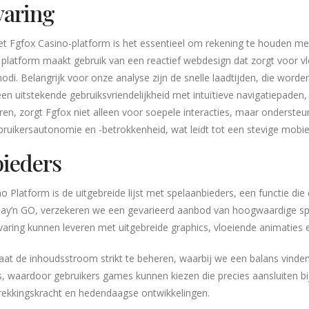
varing
et Fgfox Casino-platform is het essentieel om rekening te houden m
platform maakt gebruik van een reactief webdesign dat zorgt voor vl
i. Belangrijk voor onze analyse zijn de snelle laadtijden, die worden
n uitstekende gebruiksvriendelijkheid met intuïtieve navigatiepaden
n, zorgt Fgfox niet alleen voor soepele interacties, maar ondersteun
ruikersautonomie en -betrokkenheid, wat leidt tot een stevige mobiel
bieders
Platform is de uitgebreide lijst met spelaanbieders, een functie die d
ay’n GO, verzekeren we een gevarieerd aanbod van hoogwaardige spe
ring kunnen leveren met uitgebreide graphics, vloeiende animaties 
 de inhoudsstroom strikt te beheren, waarbij we een balans vinden 
ers, waardoor gebruikers games kunnen kiezen die precies aansluiten bi
rekkingskracht en hedendaagse ontwikkelingen.