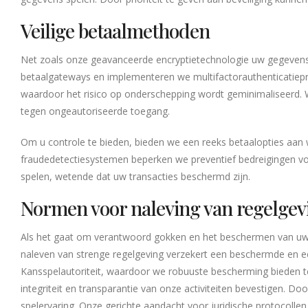
Veilige betaalmethoden
Net zoals onze geavanceerde encryptietechnologie uw gegevens b
betaalgateways en implementeren we multifactorauthenticatiepro
waardoor het risico op onderschepping wordt geminimaliseerd. W
tegen ongeautoriseerde toegang.
Om u controle te bieden, bieden we een reeks betaalopties aan w
fraudedetectiesystemen beperken we preventief bedreigingen voor
spelen, wetende dat uw transacties beschermd zijn.
Normen voor naleving van regelgev
Als het gaat om verantwoord gokken en het beschermen van uw b
naleven van strenge regelgeving verzekert een beschermde en e
Kansspelautoriteit, waardoor we robuuste bescherming bieden teg
integriteit en transparantie van onze activiteiten bevestigen.
spelervaring. Onze gerichte aandacht voor juridische protocollen v