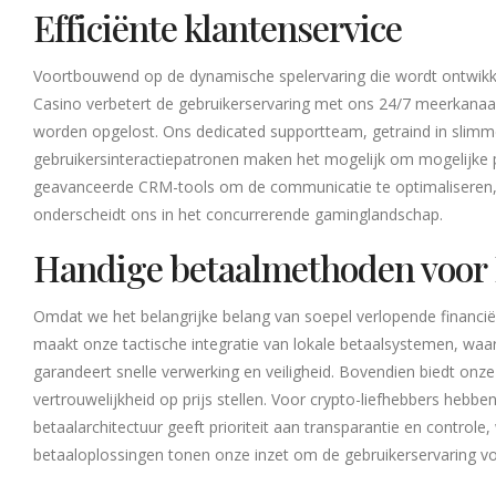
Efficiënte klantenservice
Voortbouwend op de dynamische spelervaring die wordt ontwikkel
Casino verbetert de gebruikerservaring met ons 24/7 meerkanaal
worden opgelost. Ons dedicated supportteam, getraind in slimme 
gebruikersinteractiepatronen maken het mogelijk om mogelijke 
geavanceerde CRM-tools om de communicatie te optimaliseren, w
onderscheidt ons in het concurrerende gaminglandschap.
Handige betaalmethoden voor 
Omdat we het belangrijke belang van soepel verlopende financi
maakt onze tactische integratie van lokale betaalsystemen, wa
garandeert snelle verwerking en veiligheid. Bovendien biedt onze ke
vertrouwelijkheid op prijs stellen. Voor crypto-liefhebbers hebb
betaalarchitectuur geeft prioriteit aan transparantie en control
betaaloplossingen tonen onze inzet om de gebruikerservaring vo