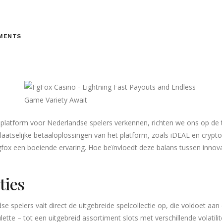
MENTS
-platform voor Nederlandse spelers verkennen, richten we ons op de 
laatselijke betaaloplossingen van het platform, zoals iDEAL en crypt
gfox een boeiende ervaring. Hoe beïnvloedt deze balans tussen inn
ties
e spelers valt direct de uitgebreide spelcollectie op, die voldoet aa
lette – tot een uitgebreid assortiment slots met verschillende volatili