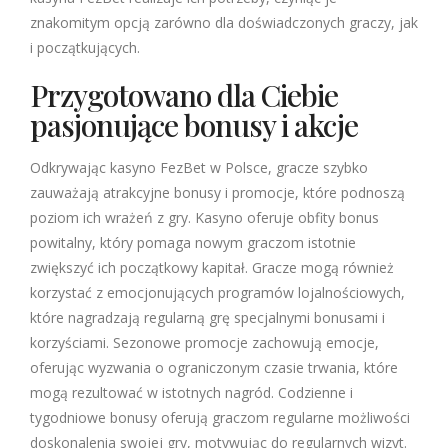
znakomitym opcją zarówno dla doświadczonych graczy, jak
i początkujących.
Przygotowano dla Ciebie
pasjonujące bonusy i akcje
Odkrywając kasyno FezBet w Polsce, gracze szybko
zauważają atrakcyjne bonusy i promocje, które podnoszą
poziom ich wrażeń z gry. Kasyno oferuje obfity bonus
powitalny, który pomaga nowym graczom istotnie
zwiększyć ich początkowy kapitał. Gracze mogą również
korzystać z emocjonujących programów lojalnościowych,
które nagradzają regularną grę specjalnymi bonusami i
korzyściami. Sezonowe promocje zachowują emocje,
oferując wyzwania o ograniczonym czasie trwania, które
mogą rezultować w istotnych nagród. Codzienne i
tygodniowe bonusy oferują graczom regularne możliwości
doskonalenia swojej gry, motywując do regularnych wizyt.