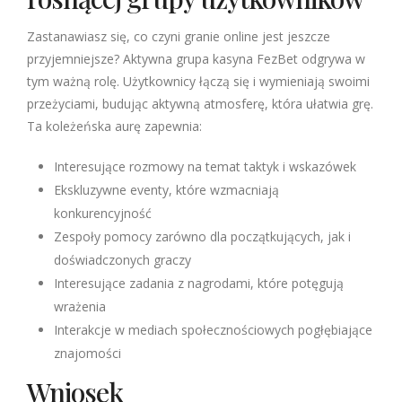
Zastanawiasz się, co czyni granie online jest jeszcze
przyjemniejsze? Aktywna grupa kasyna FezBet odgrywa w
tym ważną rolę. Użytkownicy łączą się i wymieniają swoimi
przeżyciami, budując aktywną atmosferę, która ułatwia grę.
Ta koleżeńska aurę zapewnia:
Interesujące rozmowy na temat taktyk i wskazówek
Ekskluzywne eventy, które wzmacniają
konkurencyjność
Zespoły pomocy zarówno dla początkujących, jak i
doświadczonych graczy
Interesujące zadania z nagrodami, które potęgują
wrażenia
Interakcje w mediach społecznościowych pogłębiające
znajomości
Wniosek