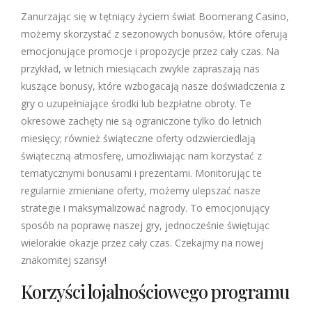
Zanurzając się w tętniący życiem świat Boomerang Casino,
możemy skorzystać z sezonowych bonusów, które oferują
emocjonujące promocje i propozycje przez cały czas. Na
przykład, w letnich miesiącach zwykle zapraszają nas
kuszące bonusy, które wzbogacają nasze doświadczenia z
gry o uzupełniające środki lub bezpłatne obroty. Te
okresowe zachęty nie są ograniczone tylko do letnich
miesięcy; również świąteczne oferty odzwierciedlają
świąteczną atmosferę, umożliwiając nam korzystać z
tematycznymi bonusami i prezentami. Monitorując te
regularnie zmieniane oferty, możemy ulepszać nasze
strategie i maksymalizować nagrody. To emocjonujący
sposób na poprawę naszej gry, jednocześnie świętując
wielorakie okazje przez cały czas. Czekajmy na nowej
znakomitej szansy!
Korzyści lojalnościowego programu