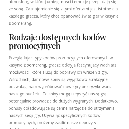
atmosferę, w której umiejętności i emocje przeplatają się
ze sobą. Zaznajomienie się z tymi ofertami jest istotne dla
każdego gracza, który chce opanować świat gier w kasynie
Boomerang.
Rodzaje dostępnych kodów
promocyjnych
Przeglądając typy kodów promocyjnych oferowanych w
kasynie
Boomerang
, gracze odkryją fascynujący wachlarz
możliwości, które służą do poprawy ich wrażeń z gry.
Wśród nich, darmowe spiny są wyjątkowo atrakcyjne;
pozwalają nam wypróbować nowe gry bez ryzykowania
naszego budżetu. Te spiny mogą ulepszyć naszą grę i
potencjalnie prowadzić do dużych wygranych. Dodatkowo,
bonusy doładowujące są cenne narzędzie do utrzymania
naszych sesji gry. Używając specyficznych kodów
promocyjnych, możemy zasilić nasze depozyty