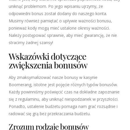
uniknąć problemom. Po jego wpisaniu ujrzymy, że
odpowiedni bonus został dodany do naszego konta.
Musimy również pamiętać o upływie ważności bonusu,
ponieważ kody mogą mieć ustalone okresy ważności.
Należy postępować sprawnie, aby mieć gwarancję, że nie
stracimy żadnej szansy!
Wskazówki dotyczące
zwiększenia bonusów
Aby zmaksymalizować nasze bonusy w kasynie
Boomerang, istotne jest pojęcie różnych typów bonusów.
Każdy powinniśmy poświęcić czas na dokładne zapoznanie
się z regulaminu, aby uniknąć niespodzianek w przyszłości.
Ponadto, ustalenie budżetu pomaga nam grać rozsądnie i
radować się grą bez przekraczania budżetu.
Zrozum rodzaje bonusów