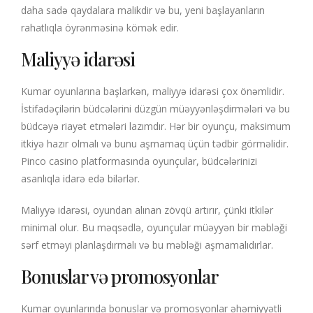
daha sadə qaydalara malikdir və bu, yeni başlayanların
rahatlıqla öyrənməsinə kömək edir.
Maliyyə idarəsi
Kumar oyunlarına başlarkən, maliyyə idarəsi çox önəmlidir.
İstifadəçilərin büdcələrini düzgün müəyyənləşdirmələri və bu
büdcəyə riayət etmələri lazımdır. Hər bir oyunçu, maksimum
itkiyə hazır olmalı və bunu aşmamaq üçün tədbir görməlidir.
Pinco casino platformasında oyunçular, büdcələrinizi
asanlıqla idarə edə bilərlər.
Maliyyə idarəsi, oyundan alınan zövqü artırır, çünki itkilər
minimal olur. Bu məqsədlə, oyunçular müəyyən bir məbləği
sərf etməyi planlaşdırmalı və bu məbləği aşmamalıdırlar.
Bonuslar və promosyonlar
Kumar oyunlarında bonuslar və promosyonlar əhəmiyyətli