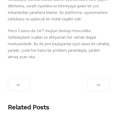
dilerlərinə, sürətli oyunlara və lotereyaya qədər bir çox
imkanlardan yararlana bilərlər. Bu platforma, oyunsevərlərə
təhlükəsiz və əyləncəli bir mühit təqdim edir.
Pinco Casino-da 24/7 müştəri dəstəyi mövcuddur.
İstifadəçilərin sualları və ehtiyacları hər zaman diqqət
mərkəzindədir. Bu da yeni başlayanlar üçün əlavə bir rahatlıq
yaradır, çünki hər hansı bir problem yarandıqda, yardım
almaq asan olur.
←
→
Related Posts