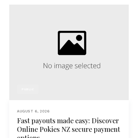
PUBLIC
AUGUST 6, 2026
Fast payouts made easy: Discover
Online Pokies NZ secure payment
options