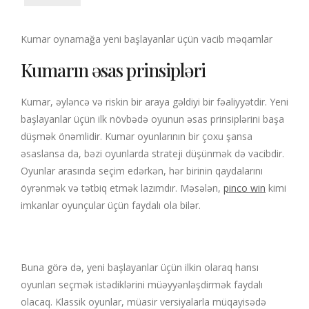
Kumar oynamağa yeni başlayanlar üçün vacib məqamlar
Kumarın əsas prinsipləri
Kumar, əyləncə və riskin bir araya gəldiyi bir fəaliyyətdir. Yeni
başlayanlar üçün ilk növbədə oyunun əsas prinsiplərini başa
düşmək önəmlidir. Kumar oyunlarının bir çoxu şansa
əsaslansa da, bəzi oyunlarda strateji düşünmək də vacibdir.
Oyunlar arasında seçim edərkən, hər birinin qaydalarını
öyrənmək və tətbiq etmək lazımdır. Məsələn,
pinco win
kimi
imkanlar oyunçular üçün faydalı ola bilər.
Buna görə də, yeni başlayanlar üçün ilkin olaraq hansı
oyunları seçmək istədiklərini müəyyənləşdirmək faydalı
olacaq. Klassik oyunlar, müasir versiyalarla müqayisədə