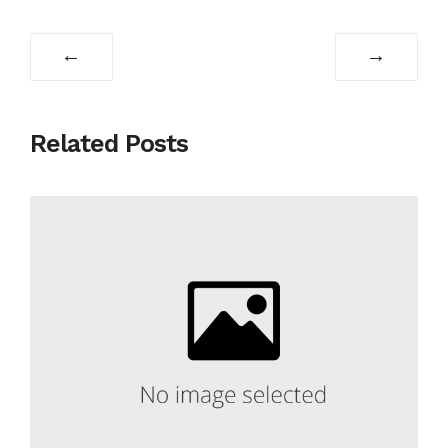
←
→
Related Posts