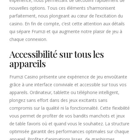
expérience, nous permettant de découvrir rapidement de
nouvelles options. Tous ces éléments s’harmonisent
parfaitement, nous plongeant au cœur de l’excitation du
casino. En fin de compte, c’est cette attention aux détails
qui sépare Frumzi et qui augmente notre plaisir de jeu à
chaque connexion.
Accessibilité sur tous les
appareils
Frumzi Casino présente une expérience de jeu envoûtante
grâce à une interface conviviale et accessible sur tous vos
appareils. Ordinateur, tablette ou téléphone intelligent,
plongez sans effort dans des jeux excitants sans
compromis sur la qualité ni la fonctionnalité. Cette flexibilité
vous permet de profiter de vos bandits manchots et jeux
de table favoris où et quand vous le souhaitez. La structure
optimisée garantit des performances optimales sur chaque
appareil. Profitez d’animations lisses, de graphismes