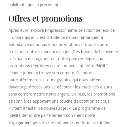
palpitante que la précédente.
Offres et promotions
Après avoir exploré l’impressionnante sélection de jeux de
Frumzi Casino, il est difficile de ne pas remarquer la
abondance de bonus et de promotions proposés pour
améliorer notre expérience de jeu. Des bonus de bienvenue
alléchants qui augmentent notre premier dépôt aux
promotions régulières qui récompensent notre fidélité,
chaque joueur y trouve son compte. On adore
particulièrement les tours gratuits, qui nous offrent
davantage d’occasions de découvrir les machines à sous
sans compromettre notre argent. De plus, les promotions
saisonnières apportent une touche d’excitation et nous
invitent à tester de nouveaux jeux. Le programme de
fidélité démontre parfaitement comment notre
engagement peut être récompensé, en fournissant des