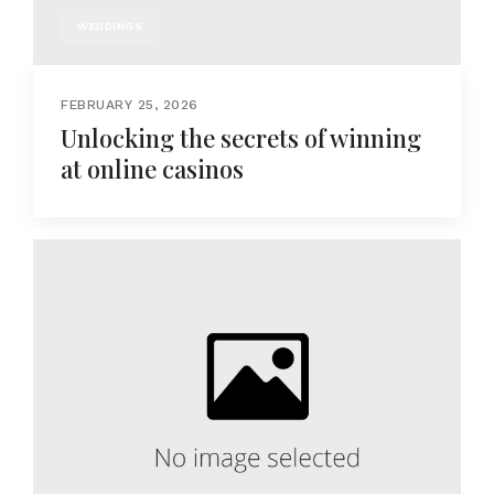
WEDDINGS
FEBRUARY 25, 2026
Unlocking the secrets of winning
at online casinos