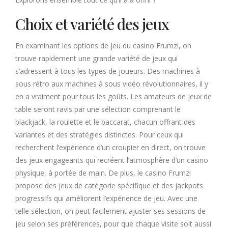
Choix et variété des jeux
En examinant les options de jeu du casino Frumzi, on
trouve rapidement une grande variété de jeux qui
s’adressent à tous les types de joueurs. Des machines à
sous rétro aux machines à sous vidéo révolutionnaires, il y
en a vraiment pour tous les goûts. Les amateurs de jeux de
table seront ravis par une sélection comprenant le
blackjack, la roulette et le baccarat, chacun offrant des
variantes et des stratégies distinctes. Pour ceux qui
recherchent l’expérience d’un croupier en direct, on trouve
des jeux engageants qui recréent l’atmosphère d’un casino
physique, à portée de main. De plus, le casino Frumzi
propose des jeux de catégorie spécifique et des jackpots
progressifs qui améliorent l’expérience de jeu. Avec une
telle sélection, on peut facilement ajuster ses sessions de
jeu selon ses préférences, pour que chaque visite soit aussi