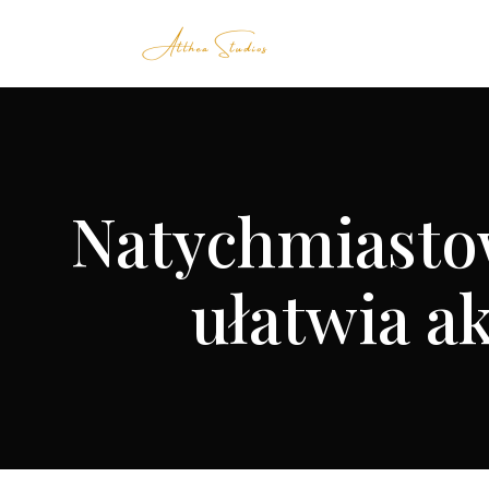
Natychmiasto
ułatwia a