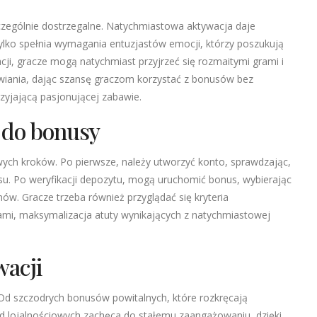
czególnie dostrzegalne. Natychmiastowa aktywacja daje
tylko spełnia wymagania entuzjastów emocji, którzy poszukują
cji, gracze mogą natychmiast przyjrzeć się rozmaitymi grami i
awiania, dając szansę graczom korzystać z bonusów bez
zyjającą pasjonującej zabawie.
 do bonusy
wych kroków. Po pierwsze, należy utworzyć konto, sprawdzając,
u. Po weryfikacji depozytu, mogą uruchomić bonus, wybierając
ów. Gracze trzeba również przyglądać się kryteria
ami, maksymalizacja atuty wynikających z natychmiastowej
wacji
Od szczodrych bonusów powitalnych, które rozkręcają
 lojalnościowych zachęca do stałemu zaangażowaniu, dzięki