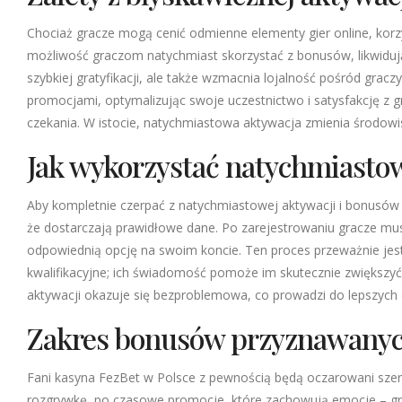
Chociaż gracze mogą cenić odmienne elementy gier online, korz
możliwość graczom natychmiast skorzystać z bonusów, likwidując
szybkiej gratyfikacji, ale także wzmacnia lojalność pośród gra
promocjami, optymalizując swoje uczestnictwo i satysfakcję z 
czekania. W istocie, natychmiastowa aktywacja zmienia środowi
Jak wykorzystać natychmiastow
Aby kompletnie czerpać z natychmiastowej aktywacji i bonusów 
że dostarczają prawidłowe dane. Po zarejestrowaniu gracze mu
odpowiednią opcję na swoim koncie. Ten proces przeważnie jest 
kwalifikacyjne; ich świadomość pomoże im skutecznie zwiększy
aktywacji okazuje się bezproblemowa, co prowadzi do lepszych 
Zakres bonusów przyznawanyc
Fani kasyna FezBet w Polsce z pewnością będą oczarowani szer
rozgrywkę, po czasowe promocje, które zachowują emocje – gr