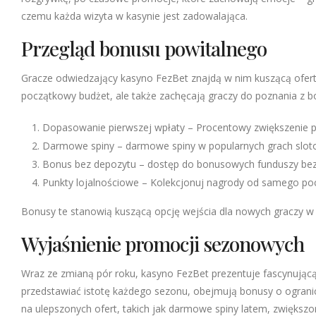
czemu każda wizyta w kasynie jest zadowalająca.
Przegląd bonusu powitalnego
Gracze odwiedzający kasyno FezBet znajdą w nim kuszącą ofertę
początkowy budżet, ale także zachęcają graczy do poznania z b
Dopasowanie pierwszej wpłaty – Procentowy zwiększenie p
Darmowe spiny – darmowe spiny w popularnych grach sloto
Bonus bez depozytu – dostęp do bonusowych funduszy bez 
Punkty lojalnościowe – Kolekcjonuj nagrody od samego pocz
Bonusy te stanowią kuszącą opcję wejścia dla nowych graczy w 
Wyjaśnienie promocji sezonowych
Wraz ze zmianą pór roku, kasyno FezBet prezentuje fascynując
przedstawiać istotę każdego sezonu, obejmują bonusy o ogranic
na ulepszonych ofert, takich jak darmowe spiny latem, zwiększ