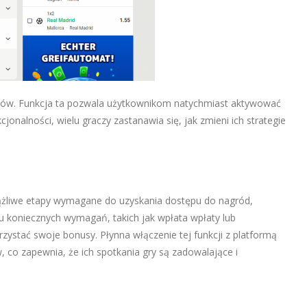
usów. Funkcja ta pozwala użytkownikom natychmiast aktywować
onalności, wielu graczy zastanawia się, jak zmieni ich strategie
iążliwe etapy wymagane do uzyskania dostępu do nagród,
u koniecznych wymagań, takich jak wpłata wpłaty lub
zystać swoje bonusy. Płynna włączenie tej funkcji z platformą
co zapewnia, że ich spotkania gry są zadowalające i