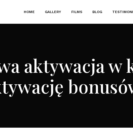
HOME
GALLERY
FILMS
BLOG
TESTIMON
wa aktywacja w k
ktywację bonusó