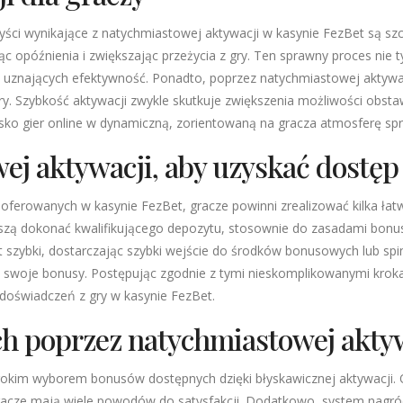
yści wynikające z natychmiastowej aktywacji w kasynie FezBet są sz
 opóźnienia i zwiększając przeżycia z gry. Ten sprawny proces nie 
czy uznających efektywność. Ponadto, poprzez natychmiastowej aktywa
gry. Szybkość aktywacji zwykle skutkuje zwiększenia możliwości obst
sko gier online w dynamiczną, zorientowaną na gracza atmosferę spr
ej aktywacji, aby uzyskać dostęp
oferowanych w kasynie FezBet, gracze powinni zrealizować kilka łat
szą dokonać kwalifikującego depozytu, stosownie do zasadami bonus
szybki, dostarczając szybki wejście do środków bonusowych lub spin
ć swoje bonusy. Postępując zgodnie z tymi nieskomplikowanymi krok
doświadczeń z gry w kasynie FezBet.
h poprzez natychmiastowej akty
okim wyborem bonusów dostępnych dzięki błyskawicznej aktywacji. 
acze mają wiele powodów do satysfakcji. Dodatkowo, system nagród