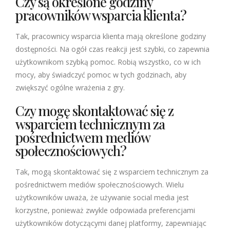
Czy są określone godziny
pracowników wsparcia klienta?
Tak, pracownicy wsparcia klienta mają określone godziny
dostępności. Na ogół czas reakcji jest szybki, co zapewnia
użytkownikom szybką pomoc. Robią wszystko, co w ich
mocy, aby świadczyć pomoc w tych godzinach, aby
zwiększyć ogólne wrażenia z gry.
Czy mogę skontaktować się z
wsparciem technicznym za
pośrednictwem mediów
społecznościowych?
Tak, mogą skontaktować się z wsparciem technicznym za
pośrednictwem mediów społecznościowych. Wielu
użytkowników uważa, że używanie social media jest
korzystne, ponieważ zwykle odpowiada preferencjami
użytkowników dotyczącymi danej platformy, zapewniając