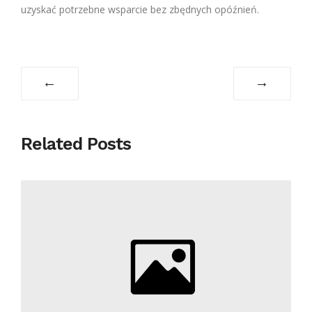
uzyskać potrzebne wsparcie bez zbędnych opóźnień.
←
→
Related Posts