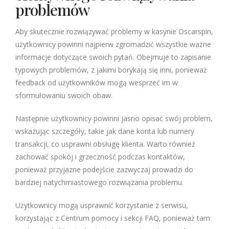
problemów
Aby skutecznie rozwiązywać problemy w kasynie Oscarspin,
użytkownicy powinni najpierw zgromadzić wszystkie ważne
informacje dotyczące swoich pytań. Obejmuje to zapisanie
typowych problemów, z jakimi borykają się inni, ponieważ
feedback od użytkowników mogą wesprzeć im w
sformułowaniu swoich obaw.
Następnie użytkownicy powinni jasno opisać swój problem,
wskazując szczegóły, takie jak dane konta lub numery
transakcji, co usprawni obsługę klienta. Warto również
zachować spokój i grzeczność podczas kontaktów,
ponieważ przyjazne podejście zazwyczaj prowadzi do
bardziej natychmiastowego rozwiązania problemu.
Użytkownicy mogą usprawnić korzystanie z serwisu,
korzystając z Centrum pomocy i sekcji FAQ, ponieważ tam