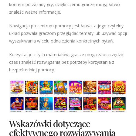
kontem po zasady gry, dzięki czemu gracze mogą łatwo
znaleźć ważne informacje.
Nawigacja po centrum pomocy jest łatwa, a jego czytelny
układ pozwala graczom przeglądać tematy lub używać opcji
wyszukiwania w celu odnalezienia konkretnych pytań.
Korzystając z tych materiałów, gracze mogą zaoszczędzić
czas i znaleźć rozwiązania bez potrzeby korzystania z
bezpośredniej pomocy.
Wskazówki dotyczące
efektywnego rozwiązywania