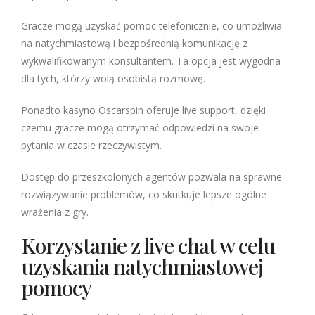
Gracze mogą uzyskać pomoc telefonicznie, co umożliwia
na natychmiastową i bezpośrednią komunikację z
wykwalifikowanym konsultantem. Ta opcja jest wygodna
dla tych, którzy wolą osobistą rozmowę.
Ponadto kasyno Oscarspin oferuje live support, dzięki
czemu gracze mogą otrzymać odpowiedzi na swoje
pytania w czasie rzeczywistym.
Dostęp do przeszkolonych agentów pozwala na sprawne
rozwiązywanie problemów, co skutkuje lepsze ogólne
wrażenia z gry.
Korzystanie z live chat w celu
uzyskania natychmiastowej
pomocy