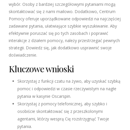
wybór. Osoby z bardziej szczegółowymi pytaniami mogą
skontaktować się z nami mailowo. Dodatkowo, Centrum
Pomocy oferuje uporządkowane odpowiedzi na najczęściej
zadawane pytania, ułatwiające szybkie wyszukiwanie. Aby
efektywnie poruszać się po tych zasobach i poprawić
interakcje z działem pomocy, należy przestrzegać pewnych
strategii. Dowiedz się, jak dodatkowo usprawnić swoje
doświadczenie.
Kluczowe wnioski
Skorzystaj z funkcji czatu na żywo, aby uzyskać szybką
pomoc i odpowiedzi w czasie rzeczywistym na nagłe
pytania w kasynie Oscarspin.
Skorzystaj z pomocy telefonicznej, aby szybko i
osobiście skontaktować się z przeszkolonymi
agentami, którzy wesprą Cię rozstrzygnąć Twoje
pytania.