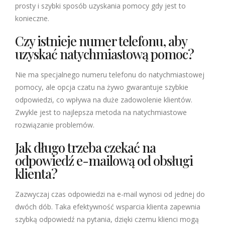
prosty i szybki sposób uzyskania pomocy gdy jest to
konieczne.
Czy istnieje numer telefonu, aby
uzyskać natychmiastową pomoc?
Nie ma specjalnego numeru telefonu do natychmiastowej
pomocy, ale opcja czatu na żywo gwarantuje szybkie
odpowiedzi, co wpływa na duże zadowolenie klientów.
Zwykle jest to najlepsza metoda na natychmiastowe
rozwiązanie problemów.
Jak długo trzeba czekać na
odpowiedź e-mailową od obsługi
klienta?
Zazwyczaj czas odpowiedzi na e-mail wynosi od jednej do
dwóch dób. Taka efektywność wsparcia klienta zapewnia
szybką odpowiedź na pytania, dzięki czemu klienci mogą