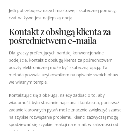
Jeśli potrzebujesz natychmiastowej i skutecznej pomocy,
czat na żywo jest najlepszą opcją.
Kontakt z obsługą klienta za
pośrednictwem e-maila
Dla graczy preferujących bardziej konwencjonalne
podejście, kontakt z obsługą klienta za pośrednictwem
poczty elektronicznej może być skuteczną opcją. Ta
metoda pozwala użytkownikom na opisanie swoich obaw
we własnym tempie.
Kontaktując się z obsługą, należy zadbać o to, aby
wiadomość była starannie napisana i konkretna, ponieważ
zadanie klarownych pytań może znacznie zwiększyć szanse
na szybkie rozwiązanie problemu. Klienci zazwyczaj mogą
spodziewać się szybkiej reakcji na e-mail, w zależności od