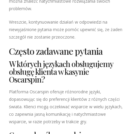
można znaleźć natychmiastowe rozwiązania swoich
problemów.
Wreszcie, kontynuowanie działań w odpowiedzi na
niewyjaśnione pytania może pomóc upewnić się, że żaden
szczegół nie zostanie przeoczone.
Często zadawane pytania
W których językach obsługujemy
obsługę klienta w kasynie
Oscarspin?
Platforma Oscarspin oferuje różnorodne języki,
dopasowując się do preferencji klientów z różnych części
świata. Klienci mogą oczekiwać wsparcie w wielu językach,
co zapewnia jasną komunikację i natychmiastowe
wsparcie, w razie potrzeby w trakcie gry.