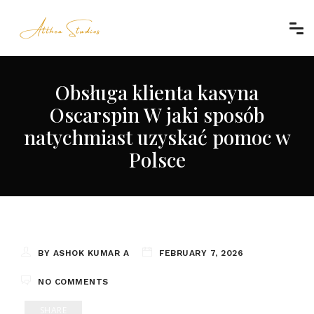
Obsługa klienta kasyna
Oscarspin W jaki sposób
natychmiast uzyskać pomoc w
Polsce
BY ASHOK KUMAR A
FEBRUARY 7, 2026
NO COMMENTS
SHARE