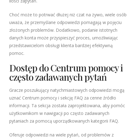
ilości zapytań.
Choć może to potrwać dłużej niż czat na żywo, wiele osób
uważa, że przemyślane odpowiedzi pomagają w pojęciu
złożonych problemów. Dodatkowo, podanie istotnych
danych konta może przyspieszyć proces, umożliwiając
przedstawicielom obsługi klienta bardziej efektywną
pomoc.
Dostęp do Centrum pomocy i
często zadawanych pytań
Gracze poszukujący natychmiastowych odpowiedzi mogą
uznać Centrum pomocy i sekcję FAQ za cenne źródło
informacji. Ta sekcja została zaprojektowana, aby pomóc
użytkownikom w nawigacji po często zadawanych
pytaniach za pomocą uporządkowanych kategorii FAQ.
Oferuje odpowiedzi na wiele pytań, od problemów z