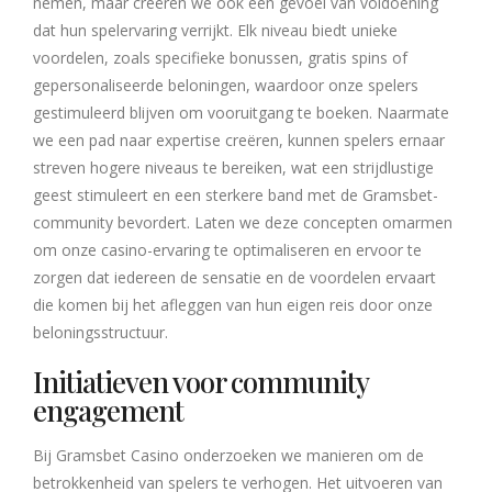
nemen, maar creëren we ook een gevoel van voldoening
dat hun spelervaring verrijkt. Elk niveau biedt unieke
voordelen, zoals specifieke bonussen, gratis spins of
gepersonaliseerde beloningen, waardoor onze spelers
gestimuleerd blijven om vooruitgang te boeken. Naarmate
we een pad naar expertise creëren, kunnen spelers ernaar
streven hogere niveaus te bereiken, wat een strijdlustige
geest stimuleert en een sterkere band met de Gramsbet-
community bevordert. Laten we deze concepten omarmen
om onze casino-ervaring te optimaliseren en ervoor te
zorgen dat iedereen de sensatie en de voordelen ervaart
die komen bij het afleggen van hun eigen reis door onze
beloningsstructuur.
Initiatieven voor community
engagement
Bij Gramsbet Casino onderzoeken we manieren om de
betrokkenheid van spelers te verhogen. Het uitvoeren van