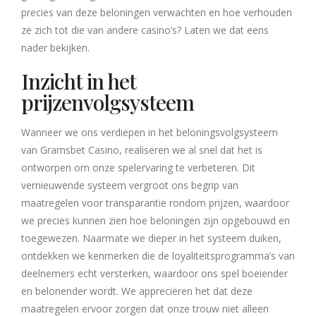
precies van deze beloningen verwachten en hoe verhouden
ze zich tot die van andere casino’s? Laten we dat eens
nader bekijken.
Inzicht in het
prijzenvolgsysteem
Wanneer we ons verdiepen in het beloningsvolgsysteem
van Gramsbet Casino, realiseren we al snel dat het is
ontworpen om onze spelervaring te verbeteren. Dit
vernieuwende systeem vergroot ons begrip van
maatregelen voor transparantie rondom prijzen, waardoor
we precies kunnen zien hoe beloningen zijn opgebouwd en
toegewezen. Naarmate we dieper in het systeem duiken,
ontdekken we kenmerken die de loyaliteitsprogramma’s van
deelnemers echt versterken, waardoor ons spel boeiender
en belonender wordt. We appreciëren het dat deze
maatregelen ervoor zorgen dat onze trouw niet alleen