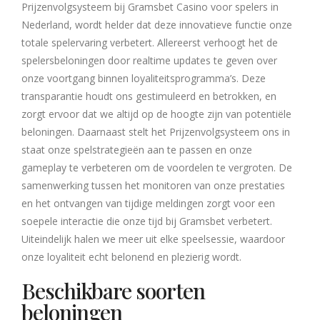
Prijzenvolgsysteem bij Gramsbet Casino voor spelers in
Nederland, wordt helder dat deze innovatieve functie onze
totale spelervaring verbetert. Allereerst verhoogt het de
spelersbeloningen door realtime updates te geven over
onze voortgang binnen loyaliteitsprogramma’s. Deze
transparantie houdt ons gestimuleerd en betrokken, en
zorgt ervoor dat we altijd op de hoogte zijn van potentiële
beloningen. Daarnaast stelt het Prijzenvolgsysteem ons in
staat onze spelstrategieën aan te passen en onze
gameplay te verbeteren om de voordelen te vergroten. De
samenwerking tussen het monitoren van onze prestaties
en het ontvangen van tijdige meldingen zorgt voor een
soepele interactie die onze tijd bij Gramsbet verbetert.
Uiteindelijk halen we meer uit elke speelsessie, waardoor
onze loyaliteit echt belonend en plezierig wordt.
Beschikbare soorten
beloningen