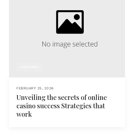
WEDDINGS
FEBRUARY 25, 2026
Unveiling the secrets of online
casino success Strategies that
work