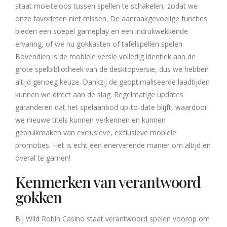
staat moeiteloos tussen spellen te schakelen, zodat we
onze favorieten niet missen. De aanraakgevoelige functies
bieden een soepel gameplay en een indrukwekkende
ervaring, of we nu gokkasten of tafelspellen spelen.
Bovendien is de mobiele versie volledig identiek aan de
grote spelbibliotheek van de desktopversie, dus we hebben
altijd genoeg keuze. Dankzij de geoptimaliseerde laadtijden
kunnen we direct aan de slag. Regelmatige updates
garanderen dat het spelaanbod up-to-date blijft, waardoor
we nieuwe titels kunnen verkennen en kunnen
gebruikmaken van exclusieve, exclusieve mobiele
promoties. Het is echt een enerverende manier om altijd en
overal te gamen!
Kenmerken van verantwoord
gokken
Bij Wild Robin Casino staat verantwoord spelen voorop om