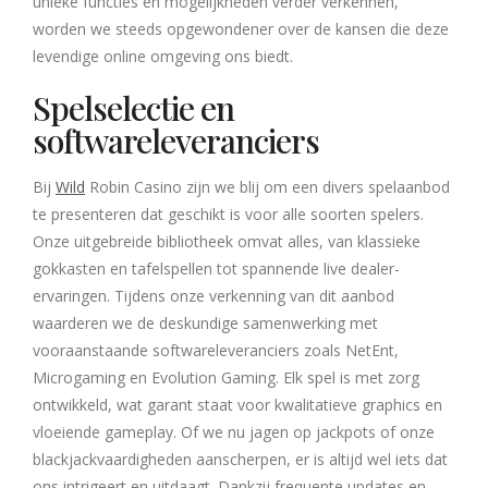
unieke functies en mogelijkheden verder verkennen,
worden we steeds opgewondener over de kansen die deze
levendige online omgeving ons biedt.
Spelselectie en
softwareleveranciers
Bij
Wild
Robin Casino zijn we blij om een divers spelaanbod
te presenteren dat geschikt is voor alle soorten spelers.
Onze uitgebreide bibliotheek omvat alles, van klassieke
gokkasten en tafelspellen tot spannende live dealer-
ervaringen. Tijdens onze verkenning van dit aanbod
waarderen we de deskundige samenwerking met
vooraanstaande softwareleveranciers zoals NetEnt,
Microgaming en Evolution Gaming. Elk spel is met zorg
ontwikkeld, wat garant staat voor kwalitatieve graphics en
vloeiende gameplay. Of we nu jagen op jackpots of onze
blackjackvaardigheden aanscherpen, er is altijd wel iets dat
ons intrigeert en uitdaagt. Dankzij frequente updates en