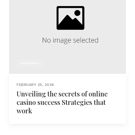
WEDDINGS
FEBRUARY 25, 2026
Unveiling the secrets of online
casino success Strategies that
work