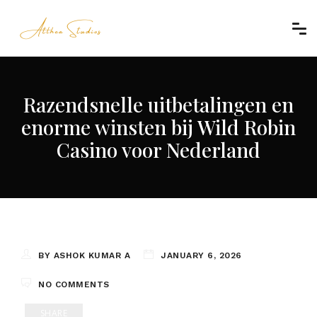
Razendsnelle uitbetalingen en
enorme winsten bij Wild Robin
Casino voor Nederland
BY ASHOK KUMAR A
JANUARY 6, 2026
NO COMMENTS
SHARE