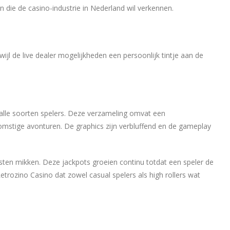
die de casino-industrie in Nederland wil verkennen.
ijl de live dealer mogelijkheden een persoonlijk tintje aan de
 alle soorten spelers. Deze verzameling omvat een
mstige avonturen. De graphics zijn verbluffend en de gameplay
ten mikken. Deze jackpots groeien continu totdat een speler de
trozino Casino dat zowel casual spelers als high rollers wat