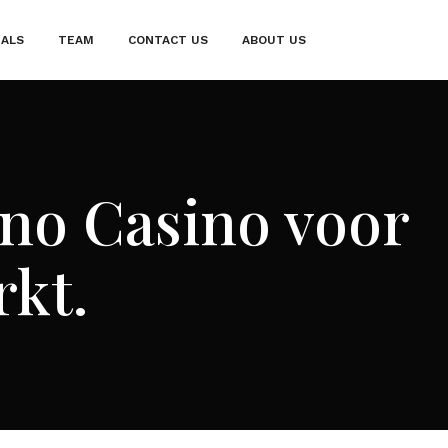
IALS
TEAM
CONTACT US
ABOUT US
ino Casino voor
kt.