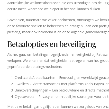
aantrekkelijke welkomstbonussen die ons uitnodigen om de uitg
eerste inzet, waardoor we dieper in het spel kunnen duiken.
Bovendien, naarmate we vaker deelnemen, ontvangen we loyalite
onze favoriete spellen te beheersen en draagt bij aan een pretti
plezierig, maar ook belonend is en onze algehele gamevaardigh
Betaalopties en beveiliging
Als het gaat om betalingsmogelijkheden en veiligheid bij Retro
verlopen. We erkennen dat veiligheidsmaatregelen van het groot
geprefereerde betalingsmethoden:
Creditcards/betaalkaarten – Eenvoudig en wereldwijd geacc
E-wallets – Vlotte transacties met platforms zoals PayPal en 
Bankoverschrijvingen – Een betrouwbare en directe methode
Cryptovaluta – Privacy en onmiddellijke stortingen voor de 
Met deze betalingsmogelijkheden kunnen we zorgeloos van onz