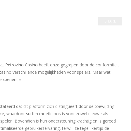
SHARE
kt.
Retrozino Casino
heeft onze gegrepen door de conformiteit
casino verschillende mogelijkheden voor spelers. Maar wat
 experience.
eerd dat dit platform zich distingueert door de toewijding
ce, waardoor surfen moeiteloos is voor zowel nieuwe als
t spelen. Bovendien is hun ondersteuning krachtig en is gereed
aliseerde gebruikerservaring, terwijl ze tegelijkertijd de