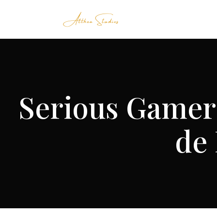
Serious Gamers
de