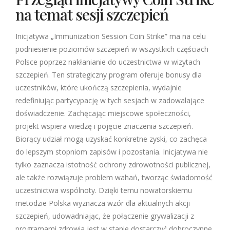
na temat sesji szczepień
Inicjatywa „Immunization Session Coin Strike” ma na celu
podniesienie poziomów szczepień w wszystkich częściach
Polsce poprzez nakłanianie do uczestnictwa w wizytach
szczepień. Ten strategiczny program oferuje bonusy dla
uczestników, które ukończą szczepienia, wydajnie
redefiniując partycypację w tych sesjach w zadowalające
doświadczenie. Zachęcając miejscowe społeczności,
projekt wspiera wiedzę i pojęcie znaczenia szczepień.
Biorący udział mogą uzyskać konkretne zyski, co zachęca
do lepszym stopniom zapisów i pozostania. Inicjatywa nie
tylko zaznacza istotność ochrony zdrowotności publicznej,
ale także rozwiązuje problem wahań, tworząc świadomość
uczestnictwa wspólnoty. Dzięki temu nowatorskiemu
metodzie Polska wyznacza wzór dla aktualnych akcji
szczepień, udowadniając, że połączenie grywalizacji z
programami zdrowia jest w stanie dostarczyć dobroczynne