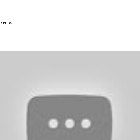
MENTS