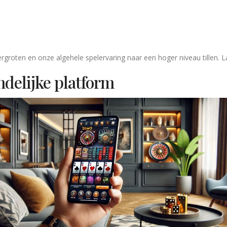
groten en onze algehele spelervaring naar een hoger niveau tillen. 
ndelijke platform