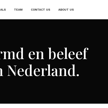
IALS
TEAM
CONTACT US
ABOUT US
ermd en beleef
in Nederland.