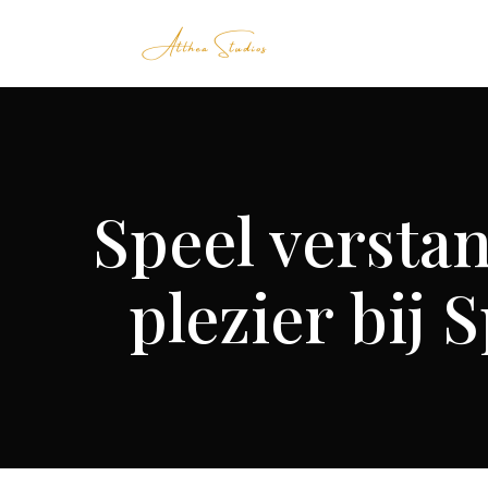
Speel verstan
plezier bij 