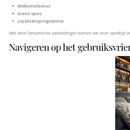
Welkomstbonus
Gratis spins
Loyaliteitsprogramma
Met deze fantastische aanbiedingen kunnen we onze speeltijd ver
Navigeren op het gebruiksvrie