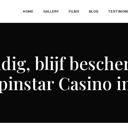
HOME
GALLERY
FILMS
BLOG
TESTIMON
dig, blijf besch
Spinstar Casino 