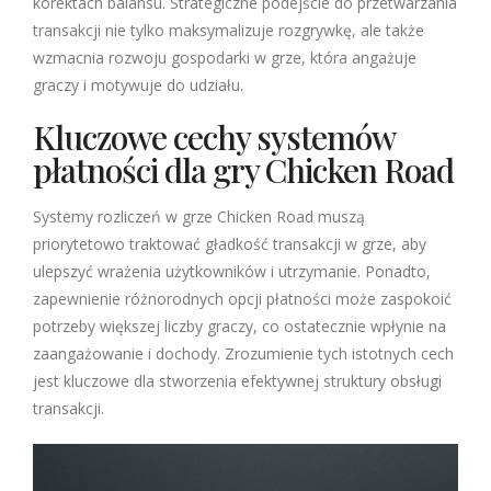
korektach balansu. Strategiczne podejście do przetwarzania
transakcji nie tylko maksymalizuje rozgrywkę, ale także
wzmacnia rozwoju gospodarki w grze, która angażuje
graczy i motywuje do udziału.
Kluczowe cechy systemów
płatności dla gry Chicken Road
Systemy rozliczeń w grze Chicken Road muszą
priorytetowo traktować gładkość transakcji w grze, aby
ulepszyć wrażenia użytkowników i utrzymanie. Ponadto,
zapewnienie różnorodnych opcji płatności może zaspokoić
potrzeby większej liczby graczy, co ostatecznie wpłynie na
zaangażowanie i dochody. Zrozumienie tych istotnych cech
jest kluczowe dla stworzenia efektywnej struktury obsługi
transakcji.