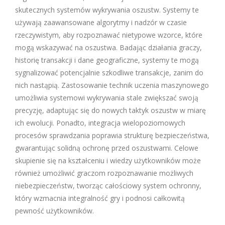
skutecznych systemów wykrywania oszustw. Systemy te
używają zaawansowane algorytmy i nadzór w czasie
rzeczywistym, aby rozpoznawać nietypowe wzorce, które
mogą wskazywać na oszustwa. Badając działania graczy,
historię transakcji i dane geograficzne, systemy te mogą
sygnalizować potencjalnie szkodliwe transakcje, zanim do
nich nastąpią. Zastosowanie technik uczenia maszynowego
umożliwia systemowi wykrywania stale zwiększać swoją
precyzję, adaptując się do nowych taktyk oszustw w miarę
ich ewolucji. Ponadto, integracja wielopoziomowych
procesów sprawdzania poprawia strukturę bezpieczeństwa,
gwarantując solidną ochronę przed oszustwami. Celowe
skupienie się na kształceniu i wiedzy użytkowników może
również umożliwić graczom rozpoznawanie możliwych
niebezpieczeństw, tworząc całościowy system ochronny,
który wzmacnia integralność gry i podnosi całkowitą
pewność użytkowników.