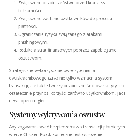
Zwiększone bezpieczeństwo przed kradzieżą
tożsamości.
Zwiększone zaufanie użytkowników do procesu
płatności.
Ograniczanie ryzyka związanego z atakami
phishingowymi.
Redukcja strat finansowych poprzez zapobieganie
oszustwom.
Strategiczne wykorzystanie uwierzytelniania
dwuskładnikowego (2FA) nie tylko wzmacnia system
transakcji, ale także tworzy bezpieczne środowisko gry, co
ostatecznie przynosi korzyści zarówno użytkownikom, jak i
deweloperom gier.
Systemy wykrywania oszustw
Aby zagwarantować bezpieczeństwo transakcji płatniczych
w grze Chicken Road, konieczne jest wdrożenie