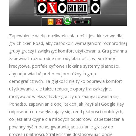
Zapewnienie wielu możliwości płatności jest kluczowe dla
gry Chicken Road, aby zaspokoić wymaganiom różnorodnej
grupy graczy i zwiększyć komfort użytkowania. Gra powinna
zapewniać różnorodne metody płatności, w tym karty
kredytowe, portfele cyfrowe i lokalne systemy płatności,
aby odpowiadać preferencjom różnych grup
demograficznych. Ta giętkość nie tylko poprawia komfort
użytkowania, ale także redukuje opory transakcyjne,
motywując większą liczbę graczy do zaangażowania się.
Ponadto, zapewnianie opcji takich jak PayPal i Google Pay
odpowiada na zwiększający się trend płatności mobilnych,
co jest atrakcyjne dla młodych odbiorców. Zabezpieczenia
powinny być mocne, gwarantując zaufanie graczy do
procesu płatności. Strategicznie dostosowując opcje