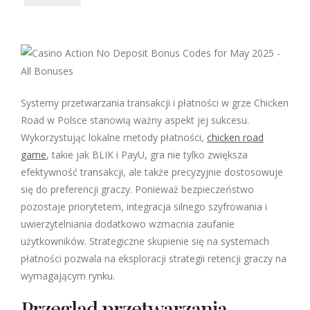
Systemy przetwarzania transakcji i płatności w grze Chicken
Road w Polsce stanowią ważny aspekt jej sukcesu.
Wykorzystując lokalne metody płatności,
chicken road
game
, takie jak BLIK i PayU, gra nie tylko zwiększa
efektywność transakcji, ale także precyzyjnie dostosowuje
się do preferencji graczy. Ponieważ bezpieczeństwo
pozostaje priorytetem, integracja silnego szyfrowania i
uwierzytelniania dodatkowo wzmacnia zaufanie
użytkowników. Strategiczne skupienie się na systemach
płatności pozwala na eksploracji strategii retencji graczy na
wymagającym rynku.
Przegląd przetwarzania