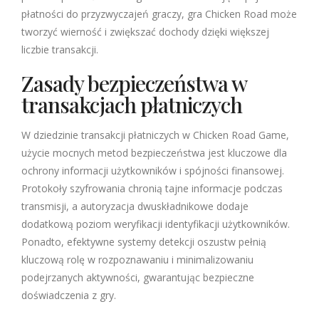
płatności do przyzwyczajeń graczy, gra Chicken Road może
tworzyć wierność i zwiększać dochody dzięki większej
liczbie transakcji.
Zasady bezpieczeństwa w
transakcjach płatniczych
W dziedzinie transakcji płatniczych w Chicken Road Game,
użycie mocnych metod bezpieczeństwa jest kluczowe dla
ochrony informacji użytkowników i spójności finansowej.
Protokoły szyfrowania chronią tajne informacje podczas
transmisji, a autoryzacja dwuskładnikowe dodaje
dodatkową poziom weryfikacji identyfikacji użytkowników.
Ponadto, efektywne systemy detekcji oszustw pełnią
kluczową rolę w rozpoznawaniu i minimalizowaniu
podejrzanych aktywności, gwarantując bezpieczne
doświadczenia z gry.