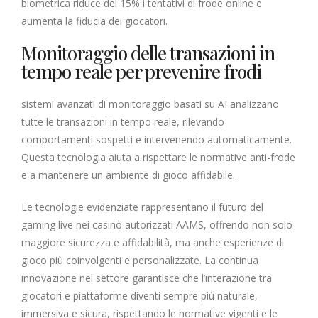
biometrica riduce del 15% i tentativi di frode online e
aumenta la fiducia dei giocatori.
Monitoraggio delle transazioni in
tempo reale per prevenire frodi
sistemi avanzati di monitoraggio basati su AI analizzano
tutte le transazioni in tempo reale, rilevando
comportamenti sospetti e intervenendo automaticamente.
Questa tecnologia aiuta a rispettare le normative anti-frode
e a mantenere un ambiente di gioco affidabile.
Le tecnologie evidenziate rappresentano il futuro del
gaming live nei casinò autorizzati AAMS, offrendo non solo
maggiore sicurezza e affidabilità, ma anche esperienze di
gioco più coinvolgenti e personalizzate. La continua
innovazione nel settore garantisce che l’interazione tra
giocatori e piattaforme diventi sempre più naturale,
immersiva e sicura, rispettando le normative vigenti e le