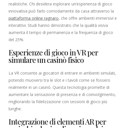
realistiche. Chi desidera esplorare un’esperienza di gioco
innovativa può farlo comodamente da casa attraverso la
piattaforma online ragnaro
, che offre ambienti immersivi e
interattivi. Studi hanno dimostrato che la qualità visiva
aumenta il tempo di permanenza e la frequenza di gioco
del 25%.
Esperienze di gioco in VR per
simulare un casinò fisico
La VR consente ai giocatori di entrare in ambienti simulati,
potendo muoversi tra le slot e i tavoli come se fossero
realmente in un casinò. Questa tecnologia promette di
aumentare la sensazione di presenza e di coinvolgimento,
migliorando la fidelizzazione con sessioni di gioco più
lunghe.
Integrazione di elementi AR per