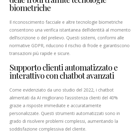
biometriche
Il riconoscimento facciale e altre tecnologie biometriche
consentono una verifica istantanea dell’identità al momento
dell’iscrizione o del prelievo. Questi sistemi, conformi alle
normative GDPR, riducono il rischio di frode e garantiscono
transazioni più rapide e sicure.
Supporto clienti automatizzato e
interattivo con chatbot avanzati
Come evidenziato da uno studio del 2022, i chatbot
alimentati da AI migliorano l’assistenza clienti del 40%
grazie a risposte immediate e accuratamente
personalizzate. Questi strumenti automatizzati sono in
grado di risolvere problemi complessi, aumentando la
soddisfazione complessiva del cliente.