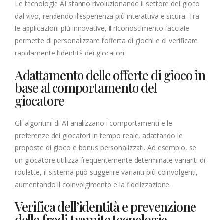
Le tecnologie AI stanno rivoluzionando il settore del gioco
dal vivo, rendendo il’esperienza più interattiva e sicura. Tra
le applicazioni più innovative, il riconoscimento facciale
permette di personalizzare l’offerta di giochi e di verificare
rapidamente l’identità dei giocatori.
Adattamento delle offerte di gioco in
base al comportamento del
giocatore
Gli algoritmi di AI analizzano i comportamenti e le
preferenze dei giocatori in tempo reale, adattando le
proposte di gioco e bonus personalizzati. Ad esempio, se
un giocatore utilizza frequentemente determinate varianti di
roulette, il sistema può suggerire varianti più coinvolgenti,
aumentando il coinvolgimento e la fidelizzazione.
Verifica dell’identità e prevenzione
delle frodi tramite tecnologie