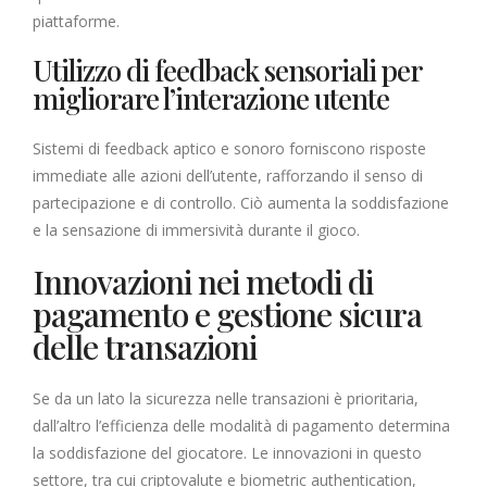
piattaforme.
Utilizzo di feedback sensoriali per
migliorare l’interazione utente
Sistemi di feedback aptico e sonoro forniscono risposte
immediate alle azioni dell’utente, rafforzando il senso di
partecipazione e di controllo. Ciò aumenta la soddisfazione
e la sensazione di immersività durante il gioco.
Innovazioni nei metodi di
pagamento e gestione sicura
delle transazioni
Se da un lato la sicurezza nelle transazioni è prioritaria,
dall’altro l’efficienza delle modalità di pagamento determina
la soddisfazione del giocatore. Le innovazioni in questo
settore, tra cui criptovalute e biometric authentication,