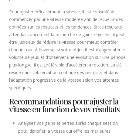
Pour ajuster efficacement la vitesse, il est conseillé de
commencer par une vitesse modérée afin de recueillir des
données sur les résultats et les tendances. Si les résultats
attendus concernent la recherche de gains réguliers, il peut
être judicieux de réduire la vitesse pour mieux contrôler
chaque tour. À l’inverse, si votre objectif est d’augmenter le
volume de jeux et d’observer une évolution sur une période
plus longue, il est préférable d’accélérer la rotation. La clé
réside dans l’observation continue des résultats et dans
l’adaptation progressive de la vitesse selon vos attentes
spécifiques.
Recommandations pour ajuster la
vitesse en fonction de vos résultats
Analysez vos gains et pertes après chaque session
pour identifier la vitesse qui offre les meilleures