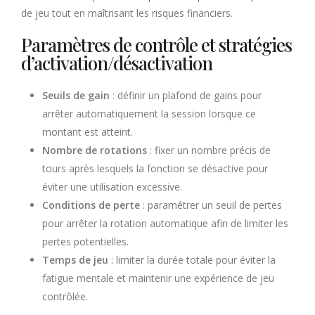
de jeu tout en maîtrisant les risques financiers.
Paramètres de contrôle et stratégies
d’activation/désactivation
Seuils de gain
: définir un plafond de gains pour
arrêter automatiquement la session lorsque ce
montant est atteint.
Nombre de rotations
: fixer un nombre précis de
tours après lesquels la fonction se désactive pour
éviter une utilisation excessive.
Conditions de perte
: paramétrer un seuil de pertes
pour arrêter la rotation automatique afin de limiter les
pertes potentielles.
Temps de jeu
: limiter la durée totale pour éviter la
fatigue mentale et maintenir une expérience de jeu
contrôlée.