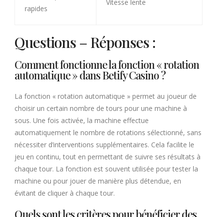
Vitesse lente
rapides
Questions – Réponses :
Comment fonctionne la fonction « rotation
automatique » dans Betify Casino ?
La fonction « rotation automatique » permet au joueur de
choisir un certain nombre de tours pour une machine à
sous. Une fois activée, la machine effectue
automatiquement le nombre de rotations sélectionné, sans
nécessiter d’interventions supplémentaires. Cela facilite le
jeu en continu, tout en permettant de suivre ses résultats à
chaque tour. La fonction est souvent utilisée pour tester la
machine ou pour jouer de manière plus détendue, en
évitant de cliquer à chaque tour.
Quels sont les critères pour bénéficier des