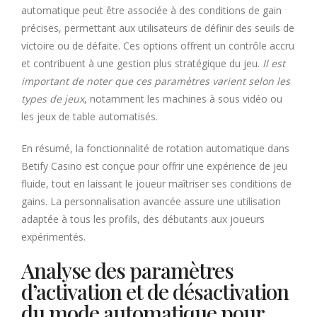
automatique peut être associée à des conditions de gain
précises, permettant aux utilisateurs de définir des seuils de
victoire ou de défaite. Ces options offrent un contrôle accru
et contribuent à une gestion plus stratégique du jeu.
Il est
important de noter que ces paramètres varient selon les
types de jeux
, notamment les machines à sous vidéo ou
les jeux de table automatisés.
En résumé, la fonctionnalité de rotation automatique dans
Betify Casino est conçue pour offrir une expérience de jeu
fluide, tout en laissant le joueur maîtriser ses conditions de
gains. La personnalisation avancée assure une utilisation
adaptée à tous les profils, des débutants aux joueurs
expérimentés.
Analyse des paramètres
d’activation et de désactivation
du mode automatique pour