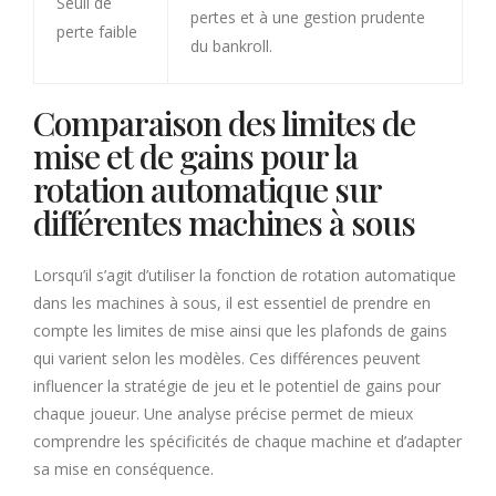
Seuil de
pertes et à une gestion prudente
perte faible
du bankroll.
Comparaison des limites de
mise et de gains pour la
rotation automatique sur
différentes machines à sous
Lorsqu’il s’agit d’utiliser la fonction de rotation automatique
dans les machines à sous, il est essentiel de prendre en
compte les limites de mise ainsi que les plafonds de gains
qui varient selon les modèles. Ces différences peuvent
influencer la stratégie de jeu et le potentiel de gains pour
chaque joueur. Une analyse précise permet de mieux
comprendre les spécificités de chaque machine et d’adapter
sa mise en conséquence.