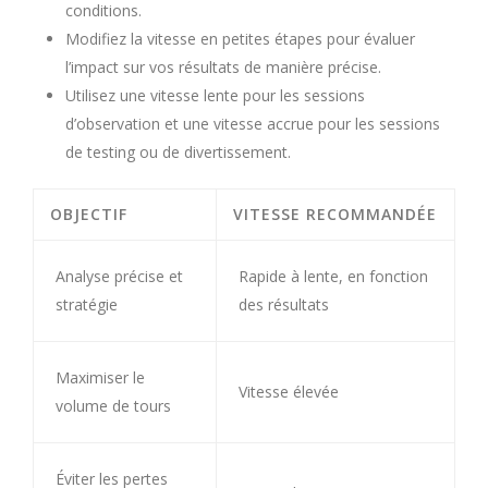
conditions.
Modifiez la vitesse en petites étapes pour évaluer
l’impact sur vos résultats de manière précise.
Utilisez une vitesse lente pour les sessions
d’observation et une vitesse accrue pour les sessions
de testing ou de divertissement.
OBJECTIF
VITESSE RECOMMANDÉE
Analyse précise et
Rapide à lente, en fonction
stratégie
des résultats
Maximiser le
Vitesse élevée
volume de tours
Éviter les pertes