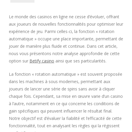
Le monde des casinos en ligne ne cesse d’évoluer, offrant
aux joueurs de nouvelles fonctionnalités pour optimiser leur
expérience de jeu. Parmi celles-ci, la fonction « rotation
automatique » occupe une place importante, permettant de
jouer de manière plus fluide et continue. Dans cet article,
nous vous présentons notre analyse approfondie de cette
option sur
Betify casino
ainsi que ses particularités.
La fonction « rotation automatique » est souvent proposée
dans les machines à sous modernes, permettant aux
joueurs de lancer une série de spins sans avoir à cliquer
chaque fois. Cependant, sa mise en œuvre varie d’un casino
à l’autre, notamment en ce qui concerne les conditions de
gain spécifiques qui peuvent influencer le résultat final.
Notre objectif est d’évaluer la fiabilité et l’efficacité de cette
fonctionnalité, tout en analysant les règles qui la régissent