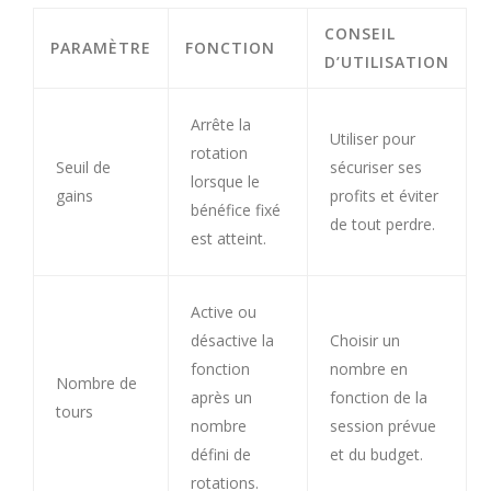
CONSEIL
PARAMÈTRE
FONCTION
D’UTILISATION
Arrête la
Utiliser pour
rotation
Seuil de
sécuriser ses
lorsque le
gains
profits et éviter
bénéfice fixé
de tout perdre.
est atteint.
Active ou
désactive la
Choisir un
fonction
nombre en
Nombre de
après un
fonction de la
tours
nombre
session prévue
défini de
et du budget.
rotations.