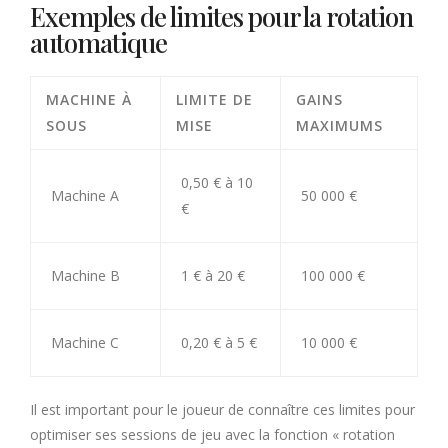
Exemples de limites pour la rotation
automatique
MACHINE À
LIMITE DE
GAINS
SOUS
MISE
MAXIMUMS
0,50 € à 10
Machine A
50 000 €
€
Machine B
1 € à 20 €
100 000 €
Machine C
0,20 € à 5 €
10 000 €
Il est important pour le joueur de connaître ces limites pour
optimiser ses sessions de jeu avec la fonction « rotation