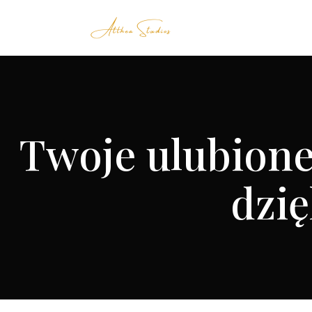
Twoje ulubione 
dzię