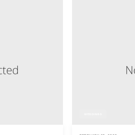
WEDDINGS