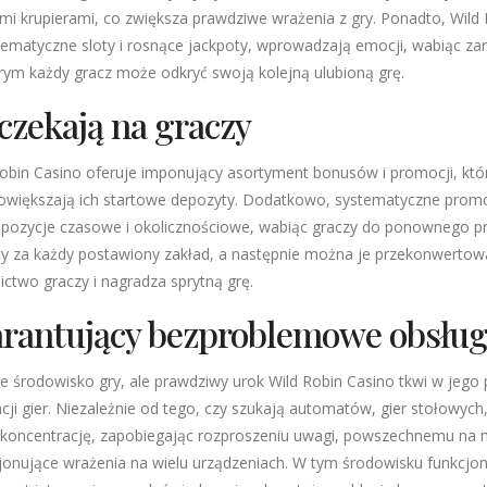
 krupierami, co zwiększa prawdziwe wrażenia z gry. Ponadto, Wild R
k tematyczne sloty i rosnące jackpoty, wprowadzają emocji, wabiąc za
órym każdy gracz może odkryć swoją kolejną ulubioną grę.
czekają na graczy
Robin Casino oferuje imponujący asortyment bonusów i promocji, któ
powiększają ich startowe depozyty. Dodatkowo, systematyczne promoc
ozycje czasowe i okolicznościowe, wabiąc graczy do ponownego przy
ty za każdy postawiony zakład, a następnie można je przekonwertow
ctwo graczy i nagradza sprytną grę.
warantujący bezproblemowe obsłu
e środowisko gry, ale prawdziwy urok Wild Robin Casino tkwi w jego pr
ji gier. Niezależnie od tego, czy szukają automatów, gier stołowych,
koncentrację, zapobiegając rozproszeniu uwagi, powszechnemu na m
cjonujące wrażenia na wielu urządzeniach. W tym środowisku funkcjon