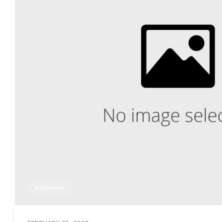
WEDDINGS