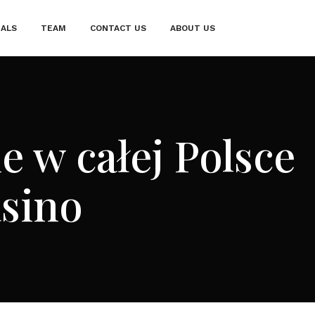
IALS
TEAM
CONTACT US
ABOUT US
 w całej Polsce
asino