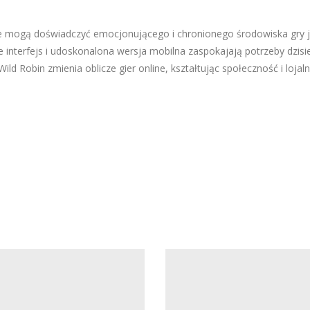
e mogą doświadczyć emocjonującego i chronionego środowiska gry jak
e interfejs i udoskonalona wersja mobilna zaspokajają potrzeby dzis
 Robin zmienia oblicze gier online, kształtując społeczność i lojal