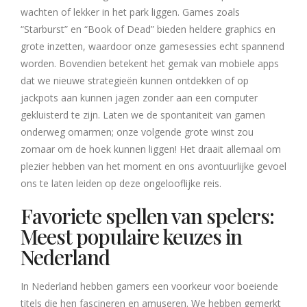
wachten of lekker in het park liggen. Games zoals
“Starburst” en “Book of Dead” bieden heldere graphics en
grote inzetten, waardoor onze gamesessies echt spannend
worden. Bovendien betekent het gemak van mobiele apps
dat we nieuwe strategieën kunnen ontdekken of op
jackpots aan kunnen jagen zonder aan een computer
gekluisterd te zijn. Laten we de spontaniteit van gamen
onderweg omarmen; onze volgende grote winst zou
zomaar om de hoek kunnen liggen! Het draait allemaal om
plezier hebben van het moment en ons avontuurlijke gevoel
ons te laten leiden op deze ongelooflijke reis.
Favoriete spellen van spelers:
Meest populaire keuzes in
Nederland
In Nederland hebben gamers een voorkeur voor boeiende
titels die hen fascineren en amuseren. We hebben gemerkt