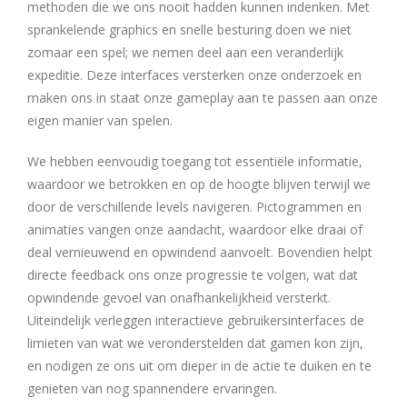
methoden die we ons nooit hadden kunnen indenken. Met
sprankelende graphics en snelle besturing doen we niet
zomaar een spel; we nemen deel aan een veranderlijk
expeditie. Deze interfaces versterken onze onderzoek en
maken ons in staat onze gameplay aan te passen aan onze
eigen manier van spelen.
We hebben eenvoudig toegang tot essentiële informatie,
waardoor we betrokken en op de hoogte blijven terwijl we
door de verschillende levels navigeren. Pictogrammen en
animaties vangen onze aandacht, waardoor elke draai of
deal vernieuwend en opwindend aanvoelt. Bovendien helpt
directe feedback ons onze progressie te volgen, wat dat
opwindende gevoel van onafhankelijkheid versterkt.
Uiteindelijk verleggen interactieve gebruikersinterfaces de
limieten van wat we veronderstelden dat gamen kon zijn,
en nodigen ze ons uit om dieper in de actie te duiken en te
genieten van nog spannendere ervaringen.