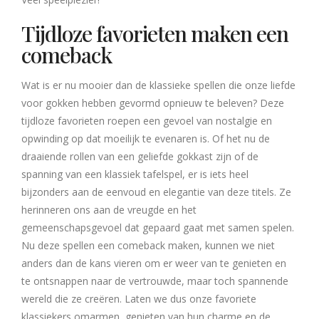
Tijdloze favorieten maken een
comeback
Wat is er nu mooier dan de klassieke spellen die onze liefde
voor gokken hebben gevormd opnieuw te beleven? Deze
tijdloze favorieten roepen een gevoel van nostalgie en
opwinding op dat moeilijk te evenaren is. Of het nu de
draaiende rollen van een geliefde gokkast zijn of de
spanning van een klassiek tafelspel, er is iets heel
bijzonders aan de eenvoud en elegantie van deze titels. Ze
herinneren ons aan de vreugde en het
gemeenschapsgevoel dat gepaard gaat met samen spelen.
Nu deze spellen een comeback maken, kunnen we niet
anders dan de kans vieren om er weer van te genieten en
te ontsnappen naar de vertrouwde, maar toch spannende
wereld die ze creëren. Laten we dus onze favoriete
klassiekers omarmen, genieten van hun charme en de