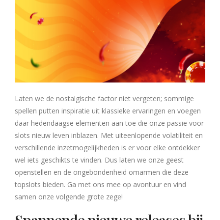
Laten we de nostalgische factor niet vergeten; sommige
spellen putten inspiratie uit klassieke ervaringen en voegen
daar hedendaagse elementen aan toe die onze passie voor
slots nieuw leven inblazen. Met uiteenlopende volatiliteit en
verschillende inzetmogelijkheden is er voor elke ontdekker
wel iets geschikts te vinden. Dus laten we onze geest
openstellen en de ongebondenheid omarmen die deze
topslots bieden. Ga met ons mee op avontuur en vind
samen onze volgende grote zege!
Spannende nieuwe releases bij