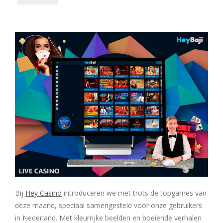
Bij
Hey Casino
introduceren we met trots de topgames van
deze maand, speciaal samengesteld voor onze gebruikers
in Nederland. Met kleurrijke beelden en boeiende verhalen