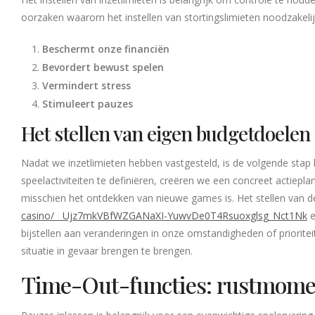
oorzaken waarom het instellen van stortingslimieten noodzakelijk
Beschermt onze financiën
Bevordert bewust spelen
Vermindert stress
Stimuleert pauzes
Het stellen van eigen budgetdoelen
Nadat we inzetlimieten hebben vastgesteld, is de volgende sta
speelactiviteiten te definiëren, creëren we een concreet actiepl
misschien het ontdekken van nieuwe games is. Het stellen van de
casino/__Ujz7mkVBfWZGANaXI-YuwvDe0T4Rsuoxglsg_Nct1Nk
e
bijstellen aan veranderingen in onze omstandigheden of priorite
situatie in gevaar brengen te brengen.
Time-Out-functies: rustmoment