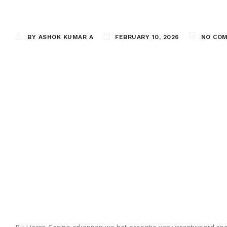
BY ASHOK KUMAR A
FEBRUARY 10, 2026
NO CO