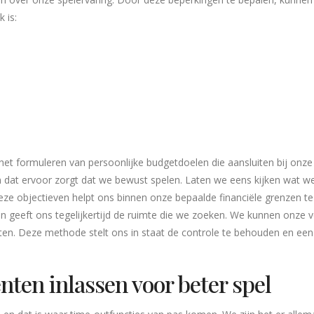
 is:
p het formuleren van persoonlijke budgetdoelen die aansluiten bij 
an dat ervoor zorgt dat we bewust spelen. Laten we eens kijken wat we
ze objectieven helpt ons binnen onze bepaalde financiële grenzen te
n geeft ons tegelijkertijd de ruimte die we zoeken. We kunnen onze v
iten. Deze methode stelt ons in staat de controle te behouden en een
en inlassen voor beter spel