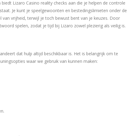
biedt Lizaro Casino reality checks aan die je helpen de controle
staat. Je kunt je speelgewoonten en bestedingslimieten onder de
van vrijheid, terwijl je toch bewust bent van je keuzes. Door
rd spelen, zodat je tijd bij Lizaro zowel plezierig als veilig is.
eert dat hulp altijd beschikbaar is. Het is belangrijk om te
steuningsopties waar we gebruik van kunnen maken:
n.