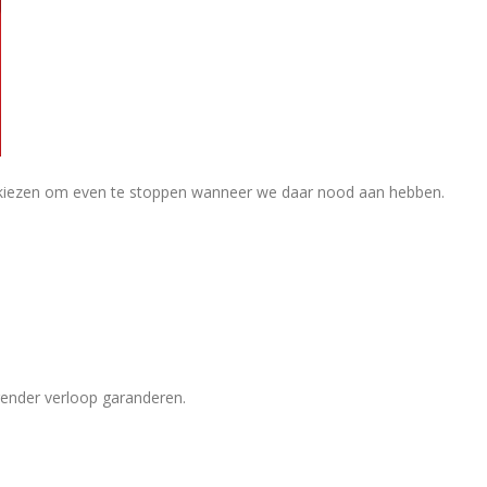
voor kiezen om even te stoppen wanneer we daar nood aan hebben.
gender verloop garanderen.