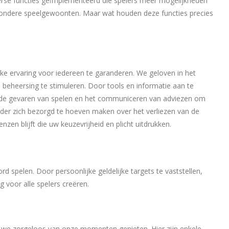
erse functies geïmplementeerd die spelers meer mogelijkheden
zondere speelgewoonten. Maar wat houden deze functies precies
uke ervaring voor iedereen te garanderen. We geloven in het
 beheersing te stimuleren. Door tools en informatie aan te
de gevaren van spelen en het communiceren van adviezen om
der zich bezorgd te hoeven maken over het verliezen van de
n blijft die uw keuzevrijheid en plicht uitdrukken.
 spelen. Door persoonlijke geldelijke targets te vaststellen,
 voor alle spelers creëren.
en we zorgeloos van onze momenten genieten. Hier zijn enkele