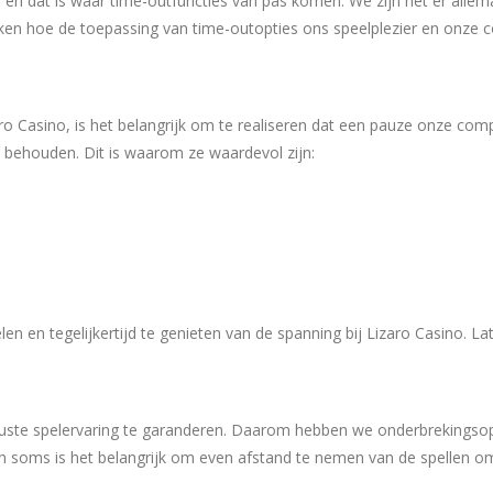
g, en dat is waar time-outfuncties van pas komen. We zijn het er all
ken hoe de toepassing van time-outopties ons speelplezier en onze con
aro Casino, is het belangrijk om te realiseren dat een pauze onze co
 behouden. Dit is waarom ze waardevol zijn:
elen en tegelijkertijd te genieten van de spanning bij Lizaro Casino. 
ste spelervaring te garanderen. Daarom hebben we onderbrekingsopt
en soms is het belangrijk om even afstand te nemen van de spellen 