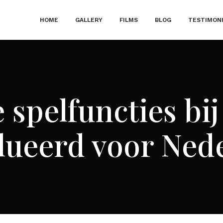
HOME
GALLERY
FILMS
BLOG
TESTIMON
spelfuncties bij
lueerd voor Ned