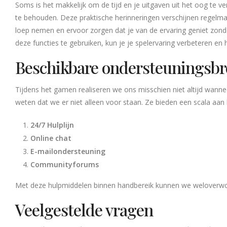
Soms is het makkelijk om de tijd en je uitgaven uit het oog te v
te behouden. Deze praktische herinneringen verschijnen regelma
loep nemen en ervoor zorgen dat je van de ervaring geniet zonde
deze functies te gebruiken, kun je je spelervaring verbeteren en 
Beschikbare ondersteuningsbr
Tijdens het gamen realiseren we ons misschien niet altijd wanne
weten dat we er niet alleen voor staan. Ze bieden een scala aa
24/7 Hulplijn
Online chat
E-mailondersteuning
Communityforums
Met deze hulpmiddelen binnen handbereik kunnen we weloverw
Veelgestelde vragen