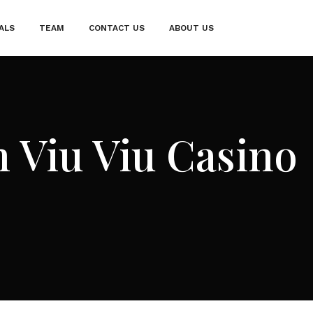
ALS
TEAM
CONTACT US
ABOUT US
n Viu Viu Casino