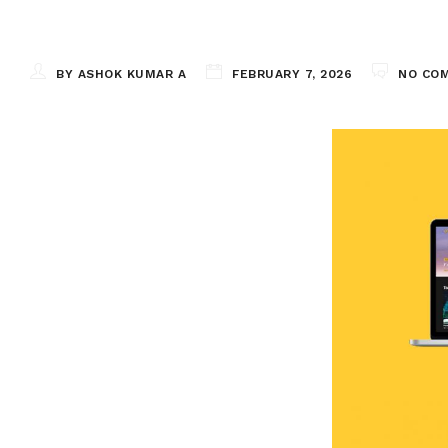
BY ASHOK KUMAR A
FEBRUARY 7, 2026
NO CO