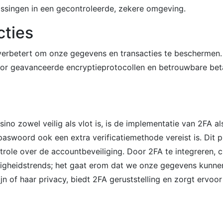
issingen in een gecontroleerde, zekere omgeving.
cties
d verbetert om onze gegevens en transacties te beschermen
r geavanceerde encryptieprotocollen en betrouwbare beta
o zowel veilig als vlot is, is de implementatie van 2FA als
 paswoord ook een extra verificatiemethode vereist is. Dit 
role over de accountbeveiliging. Door 2FA te integreren, c
veiligheidstrends; het gaat erom dat we onze gegevens kunn
 of haar privacy, biedt 2FA geruststelling en zorgt ervoor d