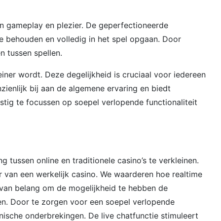
en gameplay en plezier. De geperfectioneerde
e behouden en volledig in het spel opgaan. Door
n tussen spellen.
ner wordt. Deze degelijkheid is cruciaal voor iedereen
ienlijk bij aan de algemene ervaring en biedt
astig te focussen op soepel verlopende functionaliteit
 tussen online en traditionele casino’s te verkleinen.
er van een werkelijk casino. We waarderen hoe realtime
s van belang om de mogelijkheid te hebben de
len. Door te zorgen voor een soepel verlopende
ische onderbrekingen. De live chatfunctie stimuleert