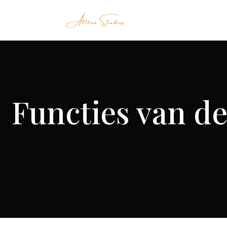
Functies van de