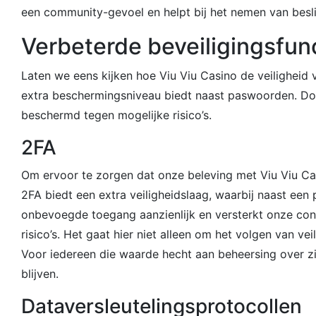
een community-gevoel en helpt bij het nemen van besl
Verbeterde beveiligingsfun
Laten we eens kijken hoe Viu Viu Casino de veilighei
extra beschermingsniveau biedt naast paswoorden. Doo
beschermd tegen mogelijke risico’s.
2FA
Om ervoor te zorgen dat onze beleving met Viu Viu Casin
2FA biedt een extra veiligheidslaag, waarbij naast een
onbevoegde toegang aanzienlijk en versterkt onze cont
risico’s. Het gaat hier niet alleen om het volgen van 
Voor iedereen die waarde hecht aan beheersing over zijn
blijven.
Dataversleutelingsprotocollen