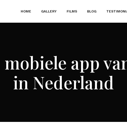
HOME
GALLERY
FILMS
BLOG
TESTIMONI
 mobiele app va
in Nederland