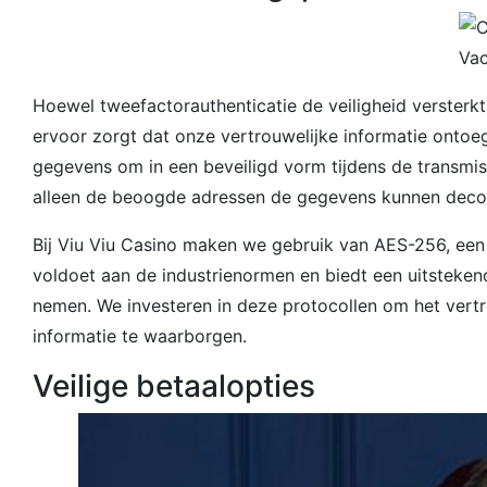
Hoewel tweefactorauthenticatie de veiligheid versterk
ervoor zorgt dat onze vertrouwelijke informatie ontoega
gegevens om in een beveiligd vorm tijdens de transmi
alleen de beoogde adressen de gegevens kunnen decod
Bij Viu Viu Casino maken we gebruik van AES-256, een
voldoet aan de industrienormen en biedt een uitstekend
nemen. We investeren in deze protocollen om het vertro
informatie te waarborgen.
Veilige betaalopties