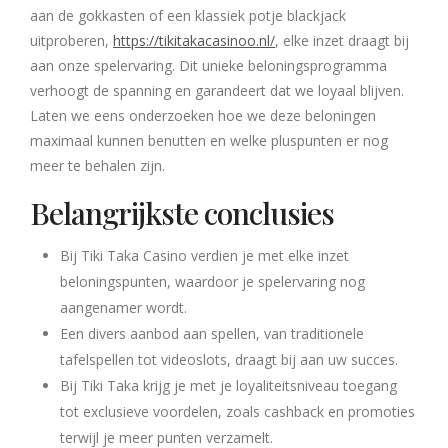
aan de gokkasten of een klassiek potje blackjack
uitproberen,
https://tikitakacasinoo.nl/
, elke inzet draagt bij
aan onze spelervaring. Dit unieke beloningsprogramma
verhoogt de spanning en garandeert dat we loyaal blijven.
Laten we eens onderzoeken hoe we deze beloningen
maximaal kunnen benutten en welke pluspunten er nog
meer te behalen zijn.
Belangrijkste conclusies
Bij Tiki Taka Casino verdien je met elke inzet
beloningspunten, waardoor je spelervaring nog
aangenamer wordt.
Een divers aanbod aan spellen, van traditionele
tafelspellen tot videoslots, draagt bij aan uw succes.
Bij Tiki Taka krijg je met je loyaliteitsniveau toegang
tot exclusieve voordelen, zoals cashback en promoties
terwijl je meer punten verzamelt.