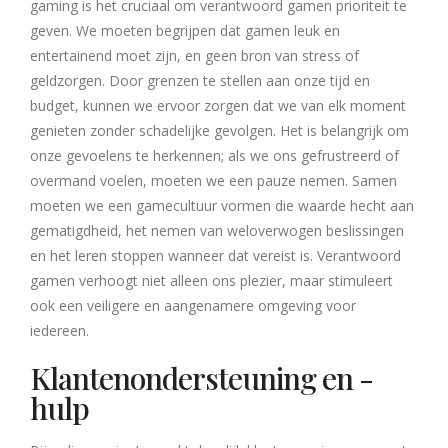
gaming is het cruciaal om verantwoord gamen prioriteit te
geven. We moeten begrijpen dat gamen leuk en
entertainend moet zijn, en geen bron van stress of
geldzorgen. Door grenzen te stellen aan onze tijd en
budget, kunnen we ervoor zorgen dat we van elk moment
genieten zonder schadelijke gevolgen. Het is belangrijk om
onze gevoelens te herkennen; als we ons gefrustreerd of
overmand voelen, moeten we een pauze nemen. Samen
moeten we een gamecultuur vormen die waarde hecht aan
gematigdheid, het nemen van weloverwogen beslissingen
en het leren stoppen wanneer dat vereist is. Verantwoord
gamen verhoogt niet alleen ons plezier, maar stimuleert
ook een veiligere en aangenamere omgeving voor
iedereen.
Klantenondersteuning en -
hulp