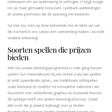
ontworpen om uw spelervaring te verhogen. U krijgt inzage
tot op maat gemaakte bonussen, cashback-aanbiedingen
en unieke promoties die de spanning erin bewaren.
Ga met ons mee op deze belonende reis en laten we van
elk moment in ons casino een overwinning maken. Uw inzet
verdient erkenning!
Soorten spellen die prijzen
bieden
Met ons unieke beloningsprogramma in volle gang kunnen
spelers hun maximaliseren bij een breed scala aan spellen.
Je vindt opwindende opties, van traditionele tafelspellen
zoals blackjack en roulette tot innovatieve videoslots die
fascineren met verbluffende graphics en boeiende thema’s.
Elk speltype heeft een andere beloningsstructuur, zodat
elke inzet die je plaatst bijdraagt voor je doelen.
Progressieve jackpots bieden opwindende kansen om