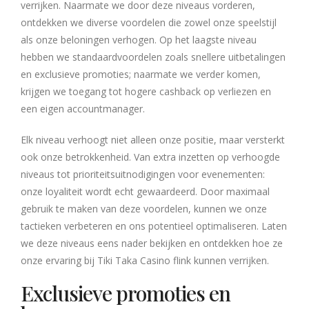
verrijken. Naarmate we door deze niveaus vorderen,
ontdekken we diverse voordelen die zowel onze speelstijl
als onze beloningen verhogen. Op het laagste niveau
hebben we standaardvoordelen zoals snellere uitbetalingen
en exclusieve promoties; naarmate we verder komen,
krijgen we toegang tot hogere cashback op verliezen en
een eigen accountmanager.
Elk niveau verhoogt niet alleen onze positie, maar versterkt
ook onze betrokkenheid. Van extra inzetten op verhoogde
niveaus tot prioriteitsuitnodigingen voor evenementen:
onze loyaliteit wordt echt gewaardeerd. Door maximaal
gebruik te maken van deze voordelen, kunnen we onze
tactieken verbeteren en ons potentieel optimaliseren. Laten
we deze niveaus eens nader bekijken en ontdekken hoe ze
onze ervaring bij Tiki Taka Casino flink kunnen verrijken.
Exclusieve promoties en