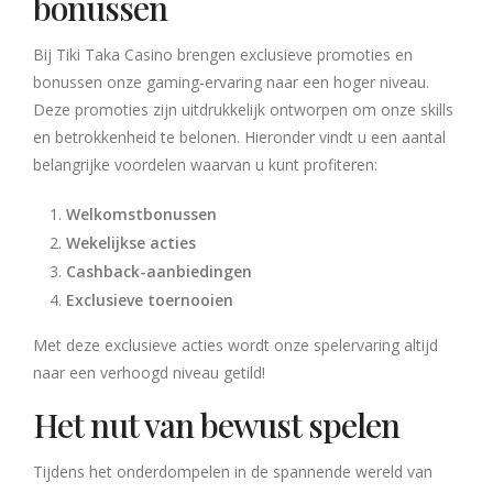
bonussen
Bij Tiki Taka Casino brengen exclusieve promoties en
bonussen onze gaming-ervaring naar een hoger niveau.
Deze promoties zijn uitdrukkelijk ontworpen om onze skills
en betrokkenheid te belonen. Hieronder vindt u een aantal
belangrijke voordelen waarvan u kunt profiteren:
Welkomstbonussen
Wekelijkse acties
Cashback-aanbiedingen
Exclusieve toernooien
Met deze exclusieve acties wordt onze spelervaring altijd
naar een verhoogd niveau getild!
Het nut van bewust spelen
Tijdens het onderdompelen in de spannende wereld van