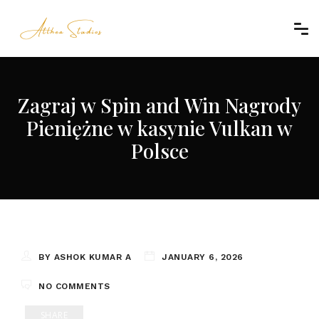
Zagraj w Spin and Win Nagrody
Pieniężne w kasynie Vulkan w
Polsce
BY ASHOK KUMAR A
JANUARY 6, 2026
NO COMMENTS
SHARE