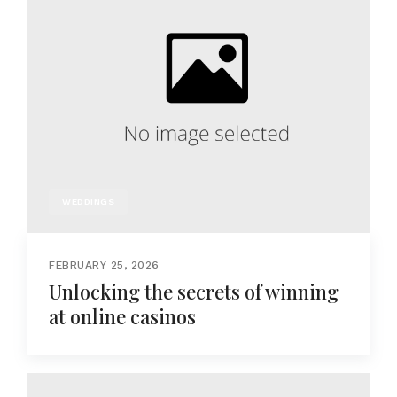
WEDDINGS
FEBRUARY 25, 2026
Unlocking the secrets of winning
at online casinos