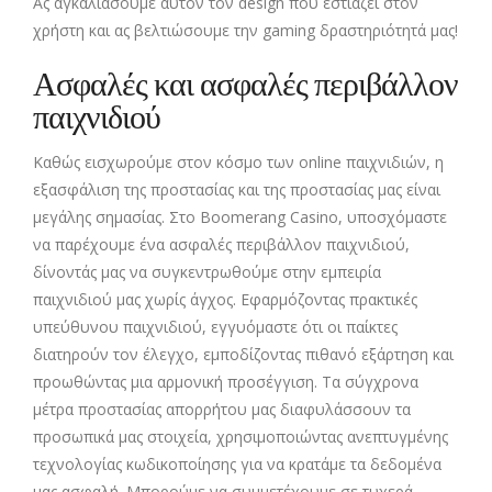
Ας αγκαλιάσουμε αυτόν τον design που εστιάζει στον
χρήστη και ας βελτιώσουμε την gaming δραστηριότητά μας!
Ασφαλές και ασφαλές περιβάλλον
παιχνιδιού
Καθώς εισχωρούμε στον κόσμο των online παιχνιδιών, η
εξασφάλιση της προστασίας και της προστασίας μας είναι
μεγάλης σημασίας. Στο Boomerang Casino, υποσχόμαστε
να παρέχουμε ένα ασφαλές περιβάλλον παιχνιδιού,
δίνοντάς μας να συγκεντρωθούμε στην εμπειρία
παιχνιδιού μας χωρίς άγχος. Εφαρμόζοντας πρακτικές
υπεύθυνου παιχνιδιού, εγγυόμαστε ότι οι παίκτες
διατηρούν τον έλεγχο, εμποδίζοντας πιθανό εξάρτηση και
προωθώντας μια αρμονική προσέγγιση. Τα σύγχρονα
μέτρα προστασίας απορρήτου μας διαφυλάσσουν τα
προσωπικά μας στοιχεία, χρησιμοποιώντας ανεπτυγμένης
τεχνολογίας κωδικοποίησης για να κρατάμε τα δεδομένα
μας ασφαλή. Μπορούμε να συμμετέχουμε σε τυχερά