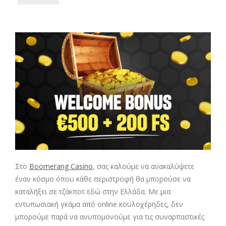
Στο
Boomerang Casino
, σας καλούμε να ανακαλύψετε
έναν κόσμο όπου κάθε περιστροφή θα μπορούσε να
καταλήξει σε τζάκποτ εδώ στην Ελλάδα. Με μια
εντυπωσιακή γκάμα από online κουλοχέρηδες, δεν
μπορούμε παρά να ανυπομονούμε για τις συναρπαστικές