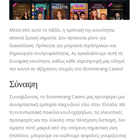
Μέσα από αυτό το ταξίδι, η εμπλοκή της κοινότητας
αποκτά ζωτική σημασία. Δεν πρόκειται μόνο για
διασκέδαση. Πρόκειται για μοιρασιά στρατηγικών και
δημιουργία συντροφικότητας. Ας αγκαλιάσουμε αυτή τη
δυναμική κοινότητα, καθώς κάθε περιστροφή μας οδηγεί
πιο κοντά σε αξέχαστες στιγμές στο Boomerang Casino!
Σύναψη
Συνοψίζοντας, το Boomerang Casino μας προσφέρει μια
συναρπαστική εμπειρία παιχνιδιού εδώ στην Ελλάδα. Με
τη εντυπωσιακή ποικιλία κουλοχέρηδων, τις ελκυστικές
προσφορές και την εύκολη στην πλοήγηση διεπαφή, δεν
είμαστε ποτέ μακριά από την επόμενη σημαντική νίκη.
Επιπλέον, μπορούμε να νιώθουμε ασφαλείς γνωρίζοντας