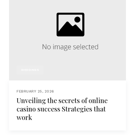
WEDDINGS
FEBRUARY 25, 2026
Unveiling the secrets of online
casino success Strategies that
work