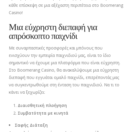
κάθε επίσκεψη σε μια αξέχαστη περιπέτεια στο Boomerang
Casino!
Μια εύχρηστη διεπαφή για
απρόσκοπτο παιχνίδι
Με συναρπαστικές προσφορές και μπόνους που
ενισχύουν την εμπειρία παιχνιδιού μας, είναι το ίδιο
σημαντικό να έχουμε μια πλατφόρμα που είναι εύχρηστη.
Στο Boomerang Casino, θα ανακαλύψουμε μια εύχρηστη
διεπαφή που εγγυάται ομαλό παιχνίδι, επιτρέποντάς μας
να συγκεντρωθούμε στη ένταση του παιχνιδιού. Να τι το
κάνει να ξεχωρίζει:
Διαισθητική πλοήγηση
Συμβατότητα με κινητά
Σαφής Διάταξη