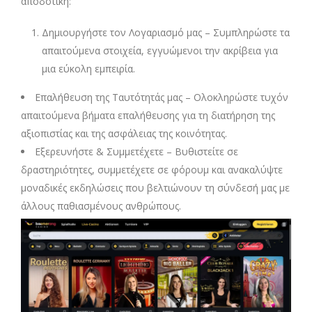
αποδοτική:
Δημιουργήστε τον Λογαριασμό μας – Συμπληρώστε τα
απαιτούμενα στοιχεία, εγγυώμενοι την ακρίβεια για
μια εύκολη εμπειρία.
Επαλήθευση της Ταυτότητάς μας – Ολοκληρώστε τυχόν
απαιτούμενα βήματα επαλήθευσης για τη διατήρηση της
αξιοπιστίας και της ασφάλειας της κοινότητας.
Εξερευνήστε & Συμμετέχετε – Βυθιστείτε σε
δραστηριότητες, συμμετέχετε σε φόρουμ και ανακαλύψτε
μοναδικές εκδηλώσεις που βελτιώνουν τη σύνδεσή μας με
άλλους παθιασμένους ανθρώπους.