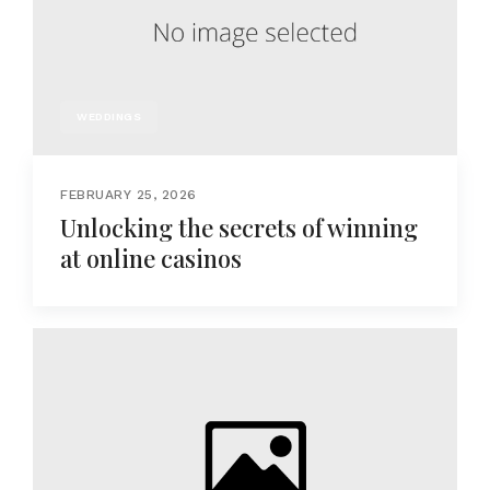
WEDDINGS
FEBRUARY 25, 2026
Unlocking the secrets of winning
at online casinos