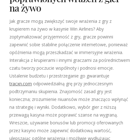
na żywo
Jak gracze mogą zwiększyć swoje wrażenia z gry z
krupierem na żywo w kasynie Win Airlines? Aby
zoptymalizować przyjemność z gry, gracze powinni
zapewnić sobie stabilne połączenie internetowe, ponieważ
opóźnienia mogą przeszkadzać w immersyjne wrażenia.
Interakcja z krupierami i innymi graczami za pośrednictwem
czatu tworzy poczucie wspólnoty i podnosi emocje.
Ustalenie budżetu i przestrzeganie go gwarantuje
tracxn.com
odpowiedzialną grę przy jednoczesnym
podtrzymaniu skupienia. Znajomość zasad gry jest
konieczna; zrozumienie niuansów może znacząco wpłynąć
na strategię i wyniki. Dodatkowo, wybór gier z niższą
przewagą kasyna może poprawić szanse na wygraną.
Wreszcie, używanie bonusów lub promocji oferowanych
przez kasyno może zapewnić dodatkową wartość,
ulepszając ogólne wrażenia i możliwie wydłużając