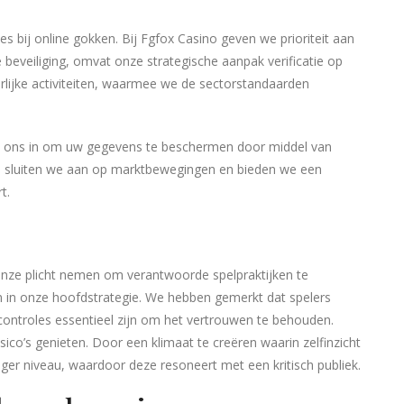
es bij online gokken. Bij Fgfox Casino geven we prioriteit aan
beveiliging, omvat onze strategische aanpak verificatie op
eerlijke activiteiten, waarmee we de sectorstandaarden
ten ons in om uw gegevens te beschermen door middel van
en, sluiten we aan op marktbewegingen en bieden we een
t.
onze plicht nemen om verantwoorde spelpraktijken te
 in onze hoofdstrategie. We hebben gemerkt dat spelers
tscontroles essentieel zijn om het vertrouwen te behouden.
sico’s genieten. Door een klimaat te creëren waarin zelfinzicht
ger niveau, waardoor deze resoneert met een kritisch publiek.