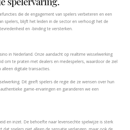
e spelervaring.
ctiefuncties die de engagement van spelers verbeteren en een
pelers, blijft het leiden in de sector en verhoogt het de
evredenheid en -binding te versterken.
sino in Nederland. Onze aandacht op realtime wisselwerking
nheid om te praten met dealers en medespelers, waardoor de ziel
leen digitale transacties.
elwerking. Dit geeft spelers de regie die ze wensen over hun
, authentieke game-ervaringen en garanderen we een
d en inzet. De behoefte naar levensechte spelwijze is sterk
t dat spelers niet alleen de sensatie verlangen, maar ook de