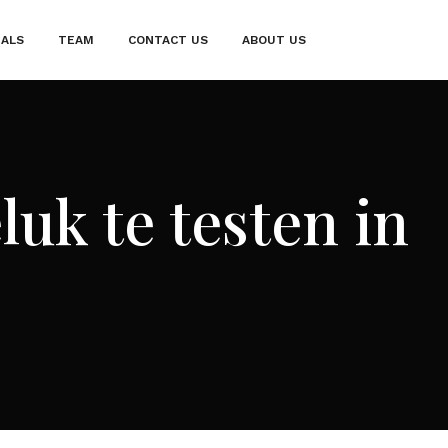
IALS
TEAM
CONTACT US
ABOUT US
uk te testen in