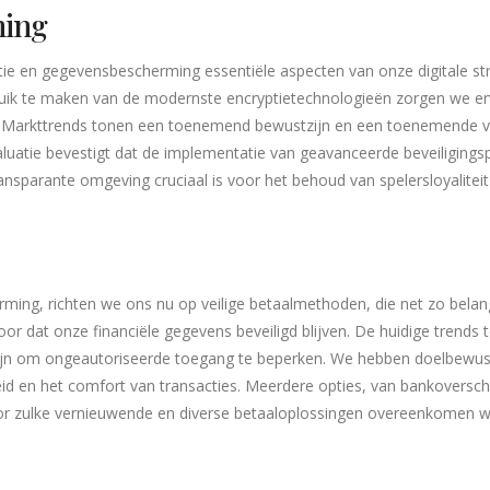
ming
yptie en gegevensbescherming essentiële aspecten van onze digitale s
bruik te maken van de modernste encryptietechnologieën zorgen we e
uwen. Markttrends tonen een toenemend bewustzijn en een toenemende 
aluatie bevestigt dat de implementatie van geavanceerde beveiligingsp
ransparante omgeving cruciaal is voor het behoud van spelersloyalitei
ing, richten we ons nu op veilige betaalmethoden, die net zo belan
 dat onze financiële gegevens beveiligd blijven. De huidige trends t
 zijn om ongeautoriseerde toegang te beperken. We hebben doelbewu
id en het comfort van transacties. Meerdere opties, van bankoverschrij
n voor zulke vernieuwende en diverse betaaloplossingen overeenkomen