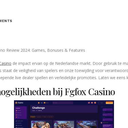
MENTS
Casino
de impact ervan op de Nederlandse markt. Door gebruik te m
us staat de veiligheid van spelers en onze toewijding voor verantwo
ende live dealer spellen en verleidelijke promoties. Laten we eens
ogelijkheden bij Fgfox Casino