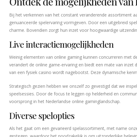
Ontdek de mogelijkheden van l
Bij het verkennen van het constant veranderende assortiment aan 
genuanceerde spelervaring vormgeven. Door een uitgebreid spelga
charme. Bovendien zorgt hun inzet voor hoogwaardige uitzending
Live interactiemogelijkheden
Weinig elementen van online gaming kunnen concurreren met de s
verandert de online game-ervaring en biedt een mate van inzet da
van een fysiek casino wordt nagebootst. Deze dynamische kenme
Strategisch gezien hebben we onszelf zo gevestigd dat we inspel
speelsessies. Door de focus te leggen op helderheid en commu
voorsprong in het Nederlandse online gaminglandschap.
Diverse spelopties
Als het gaat om een gevarieerd spelassortiment, met name onze l
gestegen, waardoor het noodzakelijk is om uitzonderlijke belevi