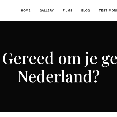
HOME
GALLERY
FILMS
BLOG
TESTIMON
 Gereed om je gel
Nederland?