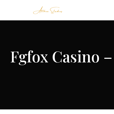
Fgfox Casino –